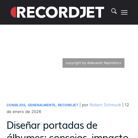
copyright by Aleksandr Neplokhov
,
,
| por
Robert Schmuck
| 12
CONSEJOS
GENERALMENTE
RECORDJET
de enero de 2026
Diseñar portadas de
álbumes: consejos, impacto