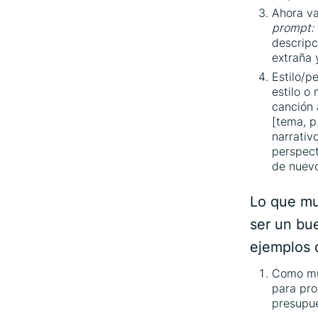
Ahora va
prompt:
descripc
extraña 
Estilo/p
estilo o
canción a
[tema, p
narrativ
perspect
de nuevo’
Lo que mu
ser un bu
ejemplos d
Como mús
para pro
presupu