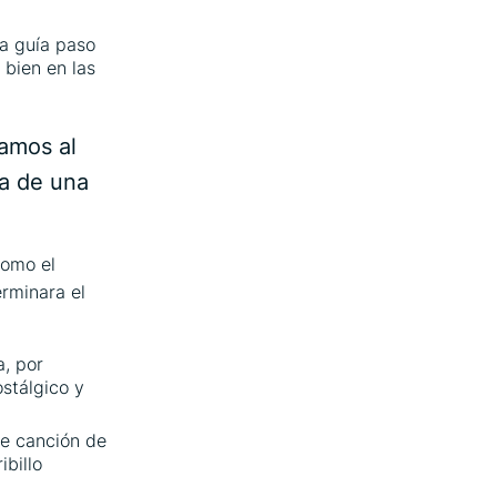
a guía paso
 bien en las
tamos al
ra de una
como el
rminara el
a, por
ostálgico y
de canción de
ibillo