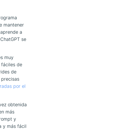
programa
de mantener
 aprende a
l ChatGPT se
es muy
 fáciles de
vides de
 precisas
radas por el
vez obtenida
 en más
prompt y
a y más fácil