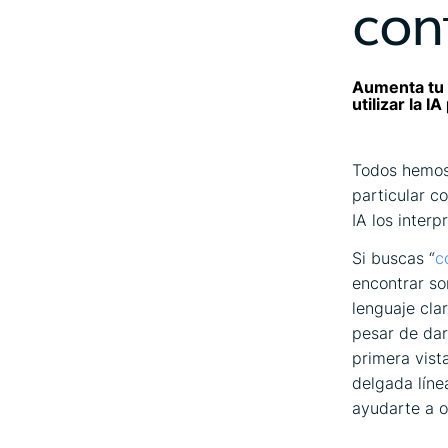
con
Aumenta tu 
utilizar la 
Todos hemos 
particular c
IA los inter
Si buscas “
c
encontrar so
lenguaje cla
pesar de dar
primera vist
delgada líne
ayudarte a o