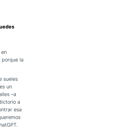
puedes
, en
 porque la
e sueles
ces un
alles –a
ictorio a
ontrar esa
 queremos
ChatGPT.