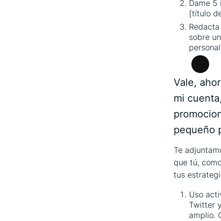
Dame 5 i
[título 
Redacta 
sobre un
personal
Larga
descr
Vale, aho
mi cuenta,
promocion
pequeño 
Te adjuntamo
que tú, como
tus estrateg
Uso acti
Twitter 
amplio. 