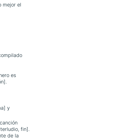
o mejor el
compilado
nero es
n].
ma] y
 canción
terludio, fin].
nte de la