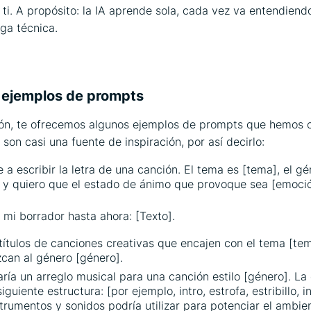
 ti. A propósito: la IA aprende sola, cada vez va entendiend
rga técnica.
ón
 ejemplos de prompts
ión, te ofrecemos algunos ejemplos de prompts que hemos 
 son casi una fuente de inspiración, por así decirlo:
a escribir la letra de una canción. El tema es [tema], el gé
 y quiero que el estado de ánimo que provoque sea [emoció
s mi borrador hasta ahora: [Texto].
ítulos de canciones creativas que encajen con el tema [te
can al género [género].
ría un arreglo musical para una canción estilo [género]. La
siguiente estructura: [por ejemplo, intro, estrofa, estribillo, in
trumentos y sonidos podría utilizar para potenciar el ambie