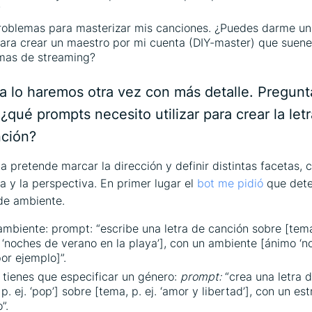
?
oblemas para masterizar mis canciones. ¿Puedes darme un
ara crear un maestro por mi cuenta (DIY-master) que suene
mas de streaming?
ra lo haremos otra vez con más detalle. Pregun
qué prompts necesito utilizar para crear la let
ción?
a pretende marcar la dirección y definir distintas facetas, 
ma y la perspectiva. En primer lugar el
bot me pidió
que dete
de ambiente.
mbiente: prompt: “escribe una letra de canción sobre [tem
 ‘noches de verano en la playa’], con un ambiente [ánimo ‘n
por ejemplo]”.
tienes que especificar un género:
prompt:
“crea una letra 
p. ej. ‘pop’] sobre [tema, p. ej. ‘amor y libertad’], con un estr
”.