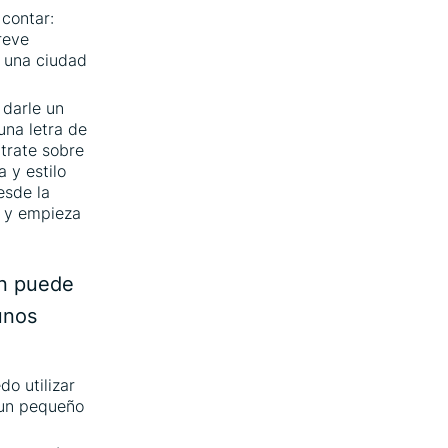
 contar:
reve
n una ciudad
 darle un
una letra de
 trate sobre
 y estilo
esde la
o y empieza
n puede
unos
o utilizar
 un pequeño