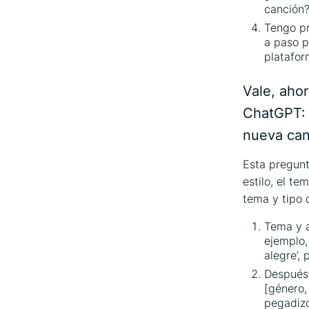
canción
Tengo pr
a paso p
platafor
Vale, aho
ChatGPT: ¿
nueva can
Esta pregunt
estilo, el te
tema y tipo 
Tema y a
ejemplo,
alegre’, 
Después 
[género, 
pegadizo