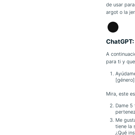
de usar para
argot o la je
Larga
descripci
ChatGPT:
A continuac
para ti y que
Ayúdame 
[género]
Mira, este e
Dame 5 t
pertenez
Me gusta
tiene la 
¿Qué ins