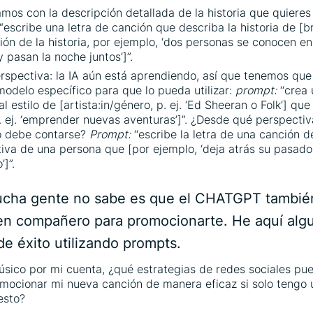
mos con la descripción detallada de la historia que quieres
“escribe una letra de canción que describa la historia de [b
ión de la historia, por ejemplo, ‘dos personas se conocen e
y pasan la noche juntos’]”.
erspectiva: la IA aún está aprendiendo, así que tenemos que
 modelo específico para que lo pueda utilizar:
prompt:
‘‘crea 
l estilo de [artista:in/género, p. ej. ‘Ed Sheeran o Folk’] que
. ej. ‘emprender nuevas aventuras’]”. ¿Desde qué perspectiva
o debe contarse?
Prompt:
‘‘escribe la letra de una canción d
iva de una persona que [por ejemplo, ‘deja atrás su pasad
]”.
cha gente no sabe es que el CHATGPT tambié
en compañero para promocionarte. He aquí alg
e éxito utilizando prompts.
ico por mi cuenta, ¿qué estrategias de redes sociales pued
mocionar mi nueva canción de manera eficaz si solo tengo
esto?