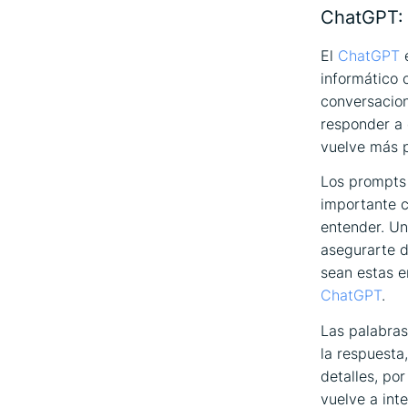
ChatGPT: 
El
ChatGPT
e
informático 
conversacion
responder a 
vuelve más p
Los prompts 
importante c
entender. Un
asegurarte d
sean estas e
ChatGPT
.
Las palabras
la respuesta
detalles, po
vuelve a int