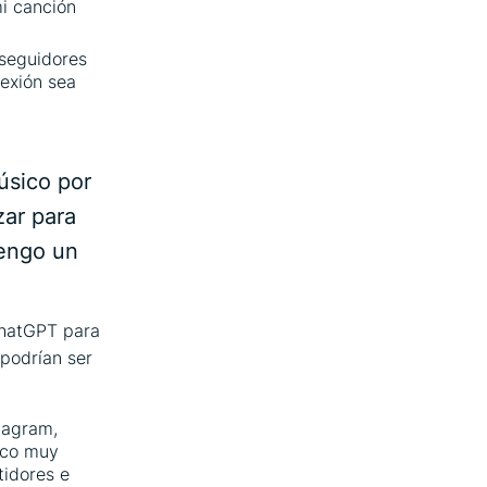
mi canción
 seguidores
nexión sea
úsico por
zar para
tengo un
ChatGPT para
podrían ser
stagram,
lico muy
tidores e