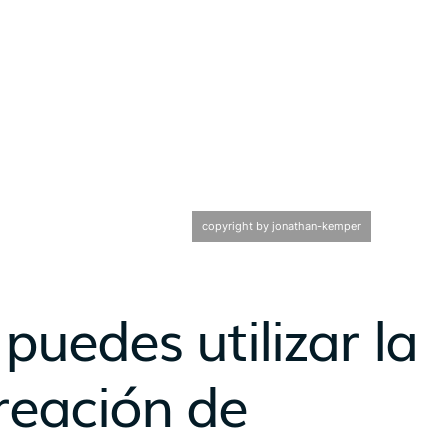
copyright by jonathan-kemper
uedes utilizar la
reación de