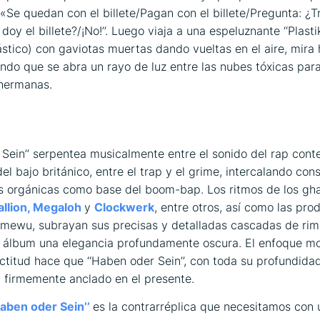
«Se quedan con el billete/Pagan con el billete/Pregunta: ¿T
 doy el billete?/¡No
!’’. Luego viaja a una espeluznante ‘‘Plasti
ástico) con gaviotas muertas dando vueltas en el aire, mira
ando que se abra un rayo de luz entre las nubes tóxicas para
hermanas.
ón
 Sein’’ serpentea musicalmente entre el sonido del rap con
del bajo británico, entre el trap y el grime, intercalando co
as orgánicas como base del boom-bap. Los ritmos de los gh
allion, Megaloh
y
Clockwerk
, entre otros, así como las pro
mewu, subrayan sus precisas y detalladas cascadas de rim
l álbum una elegancia profundamente oscura. El enfoque m
actitud hace que ‘‘Haben oder Sein’’, con toda su profundida
firmemente anclado en el presente.
Haben oder Sein’’
es la contrarréplica que necesitamos con 