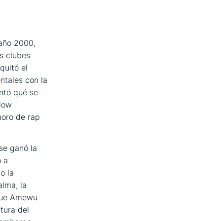
año 2000,
os clubes
quitó el
ntales con la
ontó qué se
flow
noro de rap
se ganó la
o a
o la
alma, la
 que Amewu
ltura del