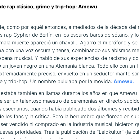
de rap clásico, grime y trip-hop: Amewu
e, como por aquél entonces, a mediados de la década del 
s rap Cypher de Berlín, en los oscuros bares de sótano, y l
 mala muerte apareció un chaval… Agarró el micrófono y se 
ma con una voz oscura y tensa, combinando sus abismos me
 escena musical. Y habló de sus experiencias de racismo y c
o un joven negro en una Alemania blanca. Todo ello con un 
extremadamente preciso, envuelto en un seductor manto so
me y trip-hop. Un nombre pululaba por la movida:
Amewu.
 estaba también en llamas durante los años en que Amewu 
e ser un talentoso maestro de ceremonias en directo subid
 escenarios, cuando había publicado dos álbumes y recibid
 los fans y la crítica. Pero la herrumbre que florece en su 
 ser vendido ni comprado en la industria musical, hicieron
evas prioridades. Tras la publicación de ‘‘Leidkultur’’ (la cu