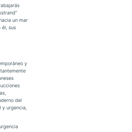
rabajarás
kstrand’’
 hacia un mar
 él, sus
temporáneo y
nstantemente
aneses
ducciones
as,
oderno del
d y urgencia,
urgencia