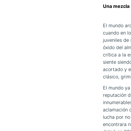
Una mezcla 
El mundo ard
cuando en lo
juveniles de
óxido del al
crítica a la
siente siend
acortado y 
clásico, gri
El mundo ya
reputación d
innumerables
aclamación de
lucha por no
encontrara nu