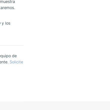
, muestra
itaremos.
 y los
equipo de
mente.
Solicite