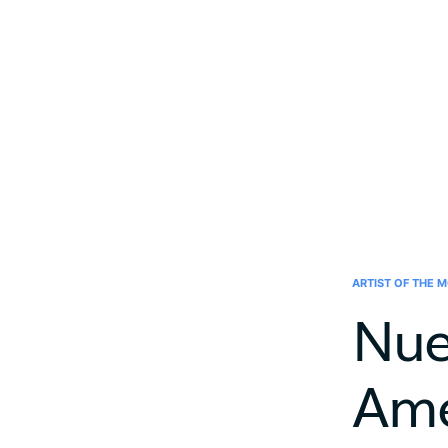
ARTIST OF THE 
Nue
Am