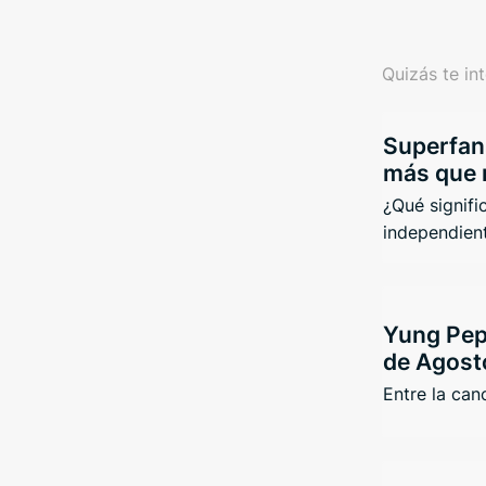
Quizás te in
Superfans
más que 
¿Qué signifi
independient
Yung Pep
de Agost
Entre la canc