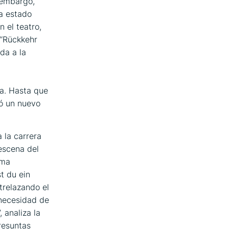
 embargo,
a estado
 el teatro,
‘‘Rückkehr
da a la
ia. Hasta que
ió un nuevo
 la carrera
escena del
ema
t du ein
relazando el
 necesidad de
, analiza la
resuntas