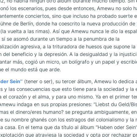
12, no habría ningún otro álbum durante mucho tiempo. Sin
onó los escenarios, pues desde entonces, Amewu no solo h
ntemente conciertos, sino que incluso ha probado suerte en
ühne de Berlín, donde ha coescrito la nueva producción de 
 (la vuelta a las rimas). Así que Amewu nunca le dio la espal
 sí se asomó durante un tiempo a la penumbra de la
lización agresiva, a la trituradora de huesos que supone la
 del beneficio y la depresión. A la desigualdad y la injustic
ntar más, cogió un micro, un bolígrafo y un papel y escrib
e el mundo está que arde.
der Sein’’
(tener o ser), su tercer álbum, Amewu lo dedica a
s y las consecuencias que esto tiene para la sociedad y la 
a el corazón y el alma, y para uno mismo. Ya en el primer t
Amewu indaga en sus propias presiones: ‘‘
Liebst du Geld/Bis
Amas el dinero/eres humano?
se pregunta ambiguamente, ent
de su nombre ghanés con los estragos del colonialismo y la
 a casa. En el tema que da título al álbum ‘‘Haben oder Sein’’
explotación que atraviesa la sociedad y opta por rechazar p