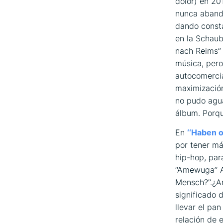
dolor) en 20
nunca aband
dando consta
en la Schaub
nach Reims’’
música, pero
autocomercia
maximización
no pudo agua
álbum. Porqu
En
‘‘Haben o
por tener má
hip-hop, par
‘‘Amewuga’’ 
Mensch?’’.¿
significado 
llevar el pan
relación de 