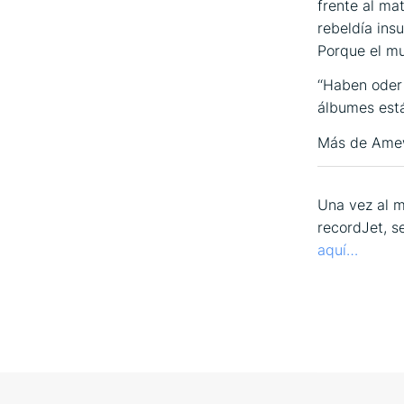
frente al ma
rebeldía ins
Porque el m
‘‘Haben oder 
álbumes est
Más de Ame
Una vez al m
recordJet, s
aquí…