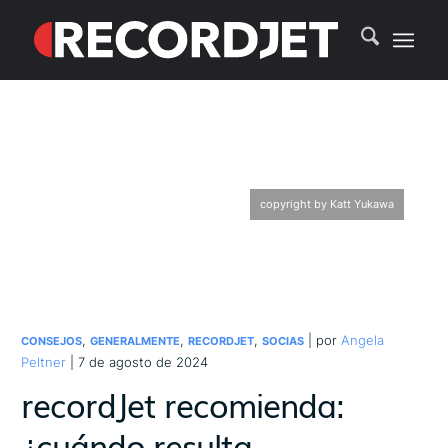
copyright by Katt Yukawa
,
,
,
| por
Angela
CONSEJOS
GENERALMENTE
RECORDJET
SOCIAS
Peltner
| 7 de agosto de 2024
recordJet recomienda:
¿cuándo resulta