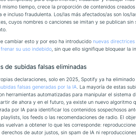
 mismo tiempo, crece la proporción de contenidos creados
 e incluso fraudulenta. Los/las más afectados/as son los/las
es, cuyos nombres o canciones se imitan y se publican sin 
to.
re cambiar esto y por eso ha introducido
nuevas directrices 
e frenar su uso indebido
, sin que ello signifique bloquear la 
s de subidas falsas eliminadas
opias declaraciones, solo en 2025, Spotify ya ha eliminad
subidas falsas generadas por la IA
. La mayoría de estas sub
on herramientas automatizadas para manipular el sistema 
partir de ahora y en el futuro, ya existe un nuevo algoritmo
ada por IA para identificar los contenidos sospechosos an
 playlists, los feeds o las recomendaciones de radio. El obj
stas vuelvan a obtener lo que les corresponde: reproduccione
y derechos de autor justos, sin spam de IA ni reproducciones