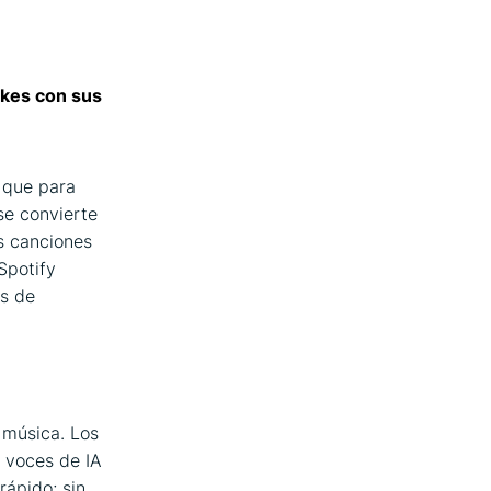
fakes con sus
s que para
 se convierte
as canciones
Spotify
as de
 música. Los
a voces de IA
rápido; sin