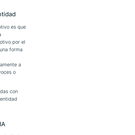
ntidad
otivo es que
a
tivo por el
 una forma
tamente a
voces o
idas con
dentidad
IA