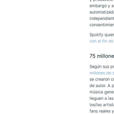
embargo y al
automatizada
independient
consentimien
Spotify quie
con el fin d
75 millone
Según sus pr
millones de 
se crearon c
de autor. A 
música gener
lleguen a las
los/las arti
fans reales 