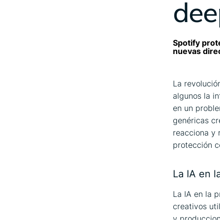
dee
Spotify prot
nuevas direc
La revolució
algunos la in
en un proble
genéricas cr
reacciona y 
protección c
La IA en l
La IA en la 
creativos ut
y produccion