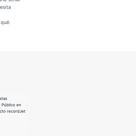
esita
 qué.