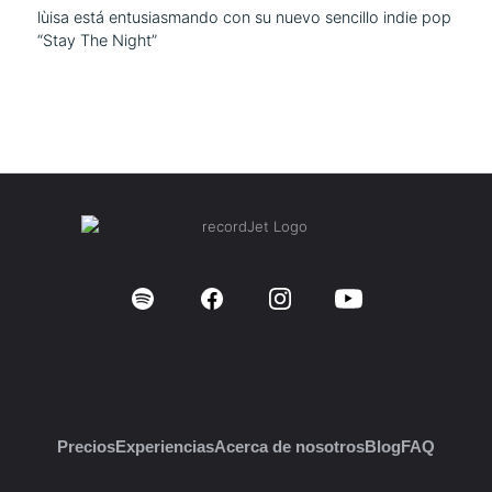
lùisa está entusiasmando con su nuevo sencillo indie pop
“Stay The Night”
Precios
Experiencias
Acerca de nosotros
Blog
FAQ