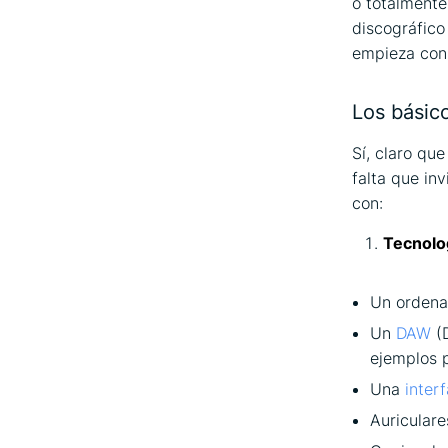
o totalmente
discográfico
empieza con 
Los básic
Sí, claro qu
falta que in
con:
Tecnolog
Un ordenad
Un
DAW
(D
ejemplos 
Una
inter
Auriculare