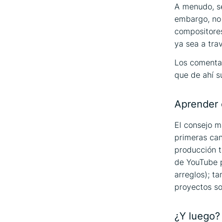
A menudo, se
embargo, no 
compositores
ya sea a tra
Los comentar
que de ahí s
Aprender c
El consejo m
primeras can
producción te
de YouTube p
arreglos); t
proyectos so
¿Y luego? 