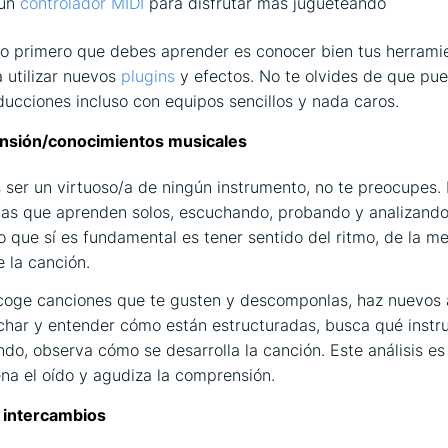
 un
controlador MIDI
para disfrutar más jugueteando
lo primero que debes aprender es conocer bien tus herrami
a utilizar nuevos
plugins
y efectos. No te olvides de que pu
ucciones incluso con equipos sencillos y nada caros.
sión/conocimientos musicales
 ser un virtuoso/a de ningún instrumento, no te preocupes
as que aprenden solos, escuchando, probando y analizando
o que sí es fundamental es tener sentido del ritmo, de la me
e la canción.
scoge canciones que te gusten y descomponlas, haz nuevos 
char y entender cómo están estructuradas, busca qué inst
do, observa cómo se desarrolla la canción. Este análisis es 
na el oído y agudiza la comprensión.
 intercambios