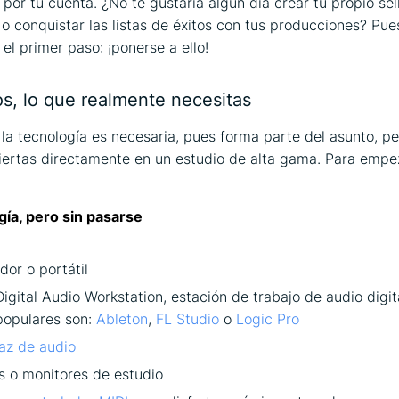
 por tu cuenta. ¿No te gustaría algún día crear tu propio sel
 o conquistar las listas de éxitos con tus producciones? Pue
el primer paso: ¡ponerse a ello!
os, lo que realmente necesitas
e la tecnología es necesaria, pues forma parte del asunto, p
viertas directamente en un estudio de alta gama. Para empe
ía, pero sin pasarse
or o portátil
igital Audio Workstation, estación de trabajo de audio digit
populares son:
Ableton
,
FL Studio
o
Logic Pro
faz de audio
s o monitores de estudio