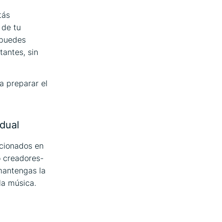
tás
 de tu
 puedes
tantes, sin
a preparar el
idual
icionados en
o creadores-
mantengas la
la música.