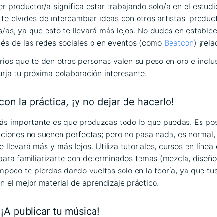
r productor/a significa estar trabajando solo/a en el estudio
te olvides de intercambiar ideas con otros artistas, produc
/as, ya que esto te llevará más lejos. No dudes en establec
vés de las redes sociales o en eventos (como
Beatcon
) ¡rela
ios que te den otras personas valen su peso en oro e incl
urja tu próxima colaboración interesante.
on la práctica, ¡y no dejar de hacerlo!
ás importante es que produzcas todo lo que puedas. Es pos
ciones no suenen perfectas; pero no pasa nada, es normal,
 llevará más y más lejos. Utiliza tutoriales, cursos en línea
ara familiarizarte con determinados temas (mezcla, diseño
ampoco te pierdas dando vueltas solo en la teoría, ya que tu
n el mejor material de aprendizaje práctico.
¡A publicar tu música!