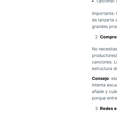
Opcional:
Importante: 
de lanzarte 
grandes prod
Compren
No necesitas
productores/
canciones. L
estructura d
Consejo
: e
Intenta escu
añade y cuán
porque entre
Redes e