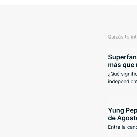
Quizás te in
Superfans
más que 
¿Qué signifi
independient
Yung Pep
de Agost
Entre la canc