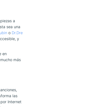
mpiezas a
sta sea una
ubin
o
Dr.Dre
cesible, y
e en
es mucho más
canciones,
sforma las
por Internet