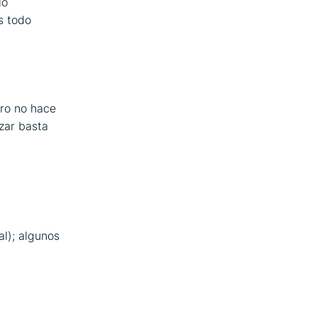
lo
s todo
ero no hace
zar basta
al); algunos