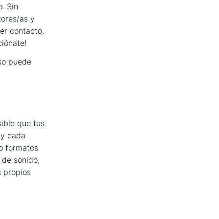
. Sin
tores/as y
er contacto,
ciónate!
uso puede
ible que tus
 y cada
 o formatos
 de sonido,
s propios