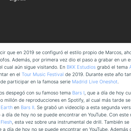
cir que en 2019 se configuró el estilo propio de Marcos, aho
fos. Además, por primera vez dio el paso a grabar en un e
el cual aún sigue visitando. En
BKK Estudios
grabó el tema
ntar en el
Tour Music Festival
de 2019. Durante este año tam
de participar en la famosa serie
Madrid Live Oneshot
.
os despegó con su famoso tema
Bars I
, que a día de hoy c
 millón de reproducciones en Spotify, al cual más tarde 
 Earth
en
Bars II
. Se grabó un videoclip a esta segunda vers
 a día de hoy no se puede encontrar en YouTube. Con este
ó
Flesh
, esta vez sobre una instrumental de drill. También se
e a día de hoy no se puede encontrar en YouTube. Además 