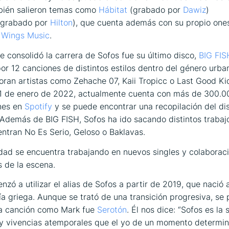
mbién salieron temas como
Hábitat
(grabado por
Dawiz
)
grabado por
Hilton
), que cuenta además con su propio ones
 Wings Music
.
ue consolidó la carrera de Sofos fue su último disco,
BIG FIS
r 12 canciones de distintos estilos dentro del género urba
oran artistas como Zehache 07, Kaii Tropicc o Last Good Ki
11 de enero de 2022, actualmente cuenta con más de 300.0
nes en
Spotify
y se puede encontrar una recopilación del di
 Además de
BIG FISH
, Sofos ha ido sacando distintos trabaj
entran
No Es Serio
,
Geloso
o
Baklavas
.
idad se encuentra trabajando en nuevos singles y colaborac
s de la escena.
zó a utilizar el alias de Sofos a partir de 2019, que nació a
fía griega. Aunque se trató de una transición progresiva, se 
ma canción como Mark fue
Serotón
. Él nos dice: “Sofos es la
y vivencias atemporales que el yo de un momento determi