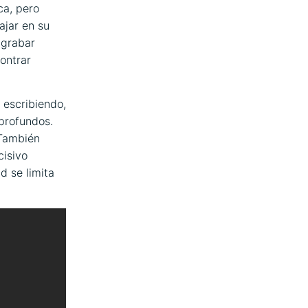
ca, pero
ajar en su
 grabar
ontrar
 escribiendo,
profundos.
 También
cisivo
d se limita