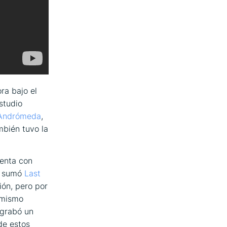
ra bajo el
studio
Andrómeda
,
bién tuvo la
uenta con
se sumó
Last
ión, pero por
 mismo
 grabó un
de estos