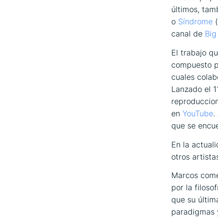
últimos, ta
o
Síndrome
(
canal de
Big
El trabajo q
compuesto po
cuales colab
Lanzado el 
reproduccio
en
YouTube
.
que se encu
En la actual
otros artista
Marcos comen
por la filoso
que su últi
paradigmas 