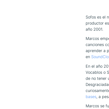
Sofos es el 
productor es
año 2001.
Marcos empez
canciones co
aprender a p
en
SoundClo
En el año 20
Vocablos
o
S
de no tener 
Desgraciadam
curiosamente
bases
, a pe
Marcos se fu