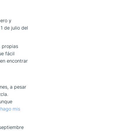
ero y
 de julio del
s propias
e fácil
den encontrar
nes, a pesar
cla.
aunque
 hago mis
 septiembre