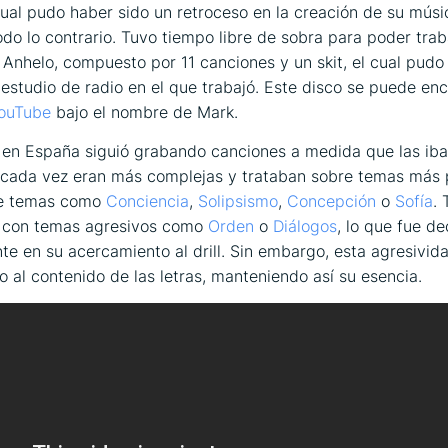
cual pudo haber sido un retroceso en la creación de su músi
todo lo contrario. Tuvo tiempo libre de sobra para poder trab
o
Anhelo
, compuesto por 11 canciones y un skit, el cual pudo
 estudio de radio en el que trabajó. Este disco se puede enc
ouTube
bajo el nombre de Mark.
 en España siguió grabando canciones a medida que las iba
 cada vez eran más complejas y trataban sobre temas más 
de temas como
Conciencia
,
Solipsismo
,
Concepción
o
Sofía
.
 con temas agresivos como
Orden
o
Diálogos
, lo que fue de
te en su acercamiento al drill. Sin embargo, esta agresivida
no al contenido de las letras, manteniendo así su esencia.