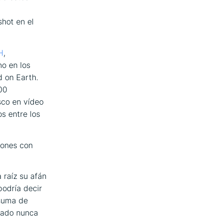
hot en el
H
,
no en los
d on Earth.
00
sco en vídeo
os entre los
iones con
 raíz su afán
podría decir
 suma de
nado nunca