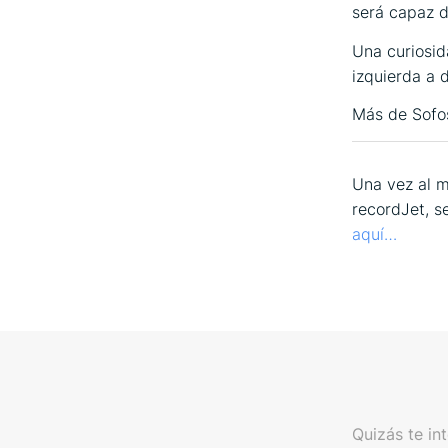
será capaz de
Una curiosid
izquierda a 
Más de Sofo
Una vez al m
recordJet, s
aquí…
Quizás te in