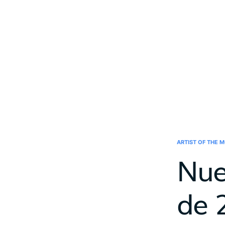
ARTIST OF THE 
Nue
de 