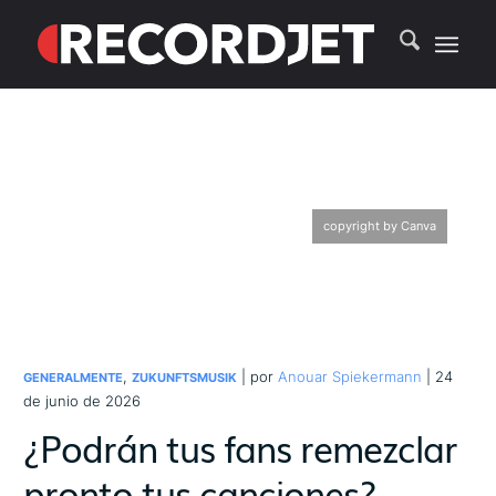
copyright by Canva
,
| por
Anouar Spiekermann
| 24
GENERALMENTE
ZUKUNFTSMUSIK
de junio de 2026
¿Podrán tus fans remezclar
pronto tus canciones?