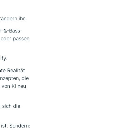
rändern ihn.
um-&-Bass-
z oder passen
ify.
te Realität
nzepten, die
e von KI neu
 sich die
ist. Sondern: