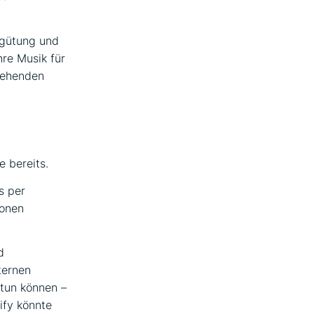
rgütung und
hre Musik für
tehenden
e bereits.
s per
ionen
d
ternen
 tun können –
ify könnte