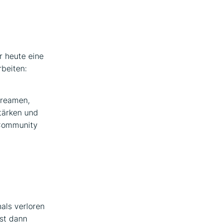
r heute eine
rbeiten:
treamen,
stärken und
 Community
als verloren
st dann