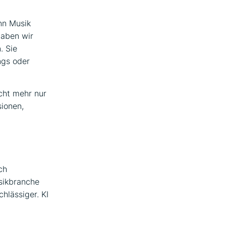
nn Musik
haben wir
. Sie
ngs oder
cht mehr nur
sionen,
ch
usikbranche
hlässiger. KI