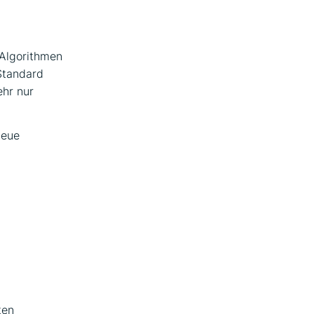
 Algorithmen
Standard
ehr nur
neue
ten