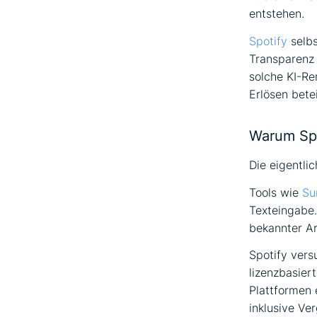
entstehen.
Spotify
selbs
Transparenz 
solche KI-Re
Erlösen bete
Warum Spo
Die eigentlic
Tools wie
Su
Texteingabe.
bekannter Ar
Spotify vers
lizenzbasier
Plattformen e
inklusive Ve