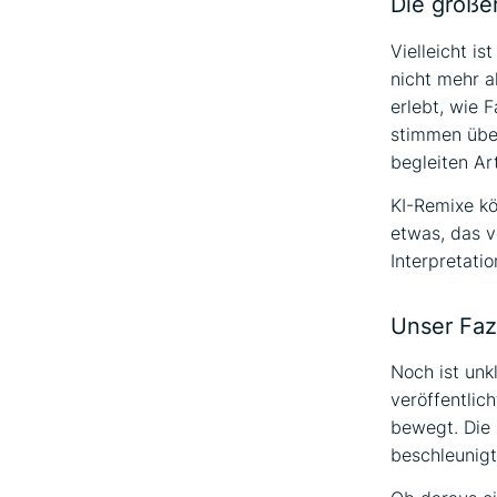
Die größe
Vielleicht i
nicht mehr a
erlebt, wie 
stimmen über
begleiten Ar
KI-Remixe kö
etwas, das v
Interpretati
Unser Faz
Noch ist unk
veröffentlic
bewegt. Die 
beschleunigt