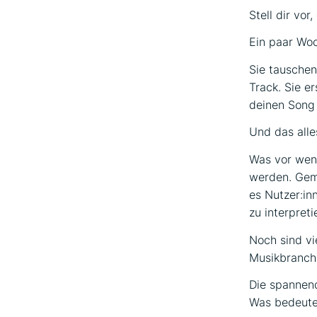
Stell dir vor
Ein paar Woc
Sie tauschen
Track. Sie er
deinen Song 
Und das alles
Was vor weni
werden. Geme
es Nutzer:inn
zu interpret
Noch sind vie
Musikbranche
Die spannend
Was bedeutet