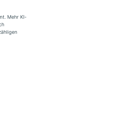
mt. Mehr KI-
ch
zähligen