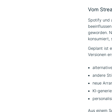
Vom Strea
Spotify und 
beeinflussen
geworden. Nu
konsumiert, 
Geplant ist 
Versionen er
alternativ
andere St
neue Arra
KI-generi
personalis
Aus einem So