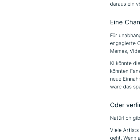
daraus ein v
Eine Chanc
Für unabhäng
engagierte C
Memes, Vide
KI könnte di
könnten Fans
neue Einnahm
wäre das sp
Oder verl
Natürlich gib
Viele Artist
geht. Wenn a