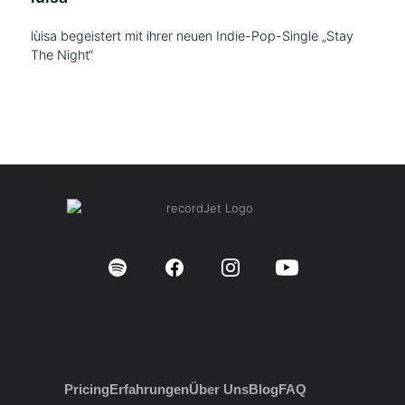
lùisa begeistert mit ihrer neuen Indie-Pop-Single „Stay
The Night“
Pricing
Erfahrungen
Über Uns
Blog
FAQ