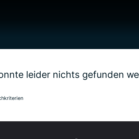
onnte leider nichts gefunden w
chkriterien