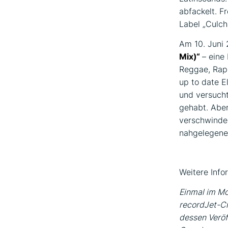
abfackelt. F
Label „Culch
Am 10. Juni
Mix)“
– eine
Reggae, Rap,
up to date E
und versucht
gehabt. Abe
verschwinden
nahgelegenen
Weitere Info
Einmal im Mo
recordJet-Cr
dessen Veröff