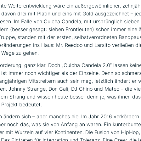
te Weiterentwicklung wäre ein außergewöhnlicher, zehnjäh
 davon drei mit Platin und eins mit Gold ausgezeichnet – je
sen. Im Falle von Culcha Candela, mit ursprünglich sieben
ern (besser gesagt: sieben Frontleuten) schon immer eine 
ruppe, standen mit der ersten, selbstverordneten Bandpau
eränderungen ins Haus: Mr. Reedoo und Larsito verließen d
e Wege zu gehen.
orderung, ganz klar. Doch „Culcha Candela 2.0“ lassen keine
v ist immer noch wichtiger als der Einzelne. Denn so schmerz
langjährigen Mitstreitern auch sein mag, letztlich ändert er
n. Johnny Strange, Don Cali, DJ Chino und Mateo – die vi
nem Strang und wissen heute besser denn je, was ihnen das
Projekt bedeutet.
en ändern sich – aber manches nie. Im Jahr 2016 verkörpern
r noch das, was sie von Anfang an waren: Ein kunterbunte
r mit Wurzeln auf vier Kontinenten. Die Fusion von HipHop
 Das Eintreten für Integration und Toleranz. Eine Crew, die 