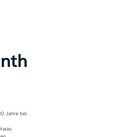
onth
10 Jahre bei
etwas
ren