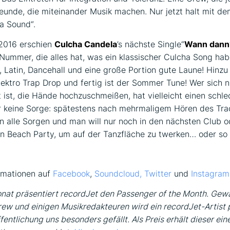
reunde, die miteinander Musik machen. Nur jetzt halt mit d
a Sound“.
 2016 erschien
Culcha Candela
’s nächste Single“
Wann dann
 Nummer, die alles hat, was ein klassischer Culcha Song ha
 Latin, Dancehall und eine große Portion gute Laune! Hinz
lektro Trap Drop und fertig ist der Sommer Tune! Wer sich 
 ist, die Hände hochzuschmeißen, hat vielleicht einen schl
r keine Sorge: spätestens nach mehrmaligem Hören des Tra
 alle Sorgen und man will nur noch in den nächsten Club o
 Beach Party, um auf der Tanzfläche zu twerken… oder so ä
rmationen auf
Facebook
,
Soundcloud,
Twitter
und
Instagram
nat präsentiert recordJet den Passenger of the Month. Gewä
ew und einigen Musikredakteuren wird ein recordJet-Artist 
entlichung uns besonders gefällt. Als Preis erhält dieser ein