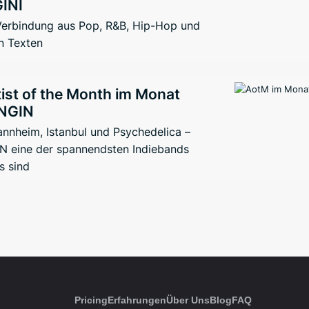
GINI
 Verbindung aus Pop, R&B, Hip-Hop und
n Texten
ist of the Month im Monat
ENGIN
nnheim, Istanbul und Psychedelica –
 eine der spannendsten Indiebands
s sind
Pricing
Erfahrungen
Über Uns
Blog
FAQ