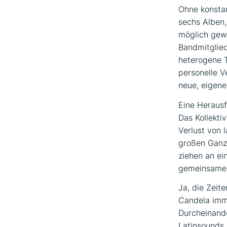
Ohne konstan
sechs Alben,
möglich gewe
Bandmitglied
heterogene T
personelle V
neue, eigen
Eine Herausf
Das Kollekti
Verlust von 
großen Ganze
ziehen an ei
gemeinsame 
Ja, die Zeit
Candela imme
Durcheinande
Latinsounds.