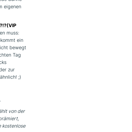
em eigenen
?!?(VIP
ben muss:
u kommt ein
nicht bewegt
echten Tag
cks
der zur
hnlich! ;)
.
hlt von der
prämiert,
e kostenlose