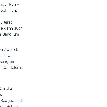
riger Run –
doch nicht
äußerst
se dann auch
ie Band, um
n Zweifel:
lich der
 wenig am
er Candeleros
 Culcha
s
, Reggae und
jede Bühne