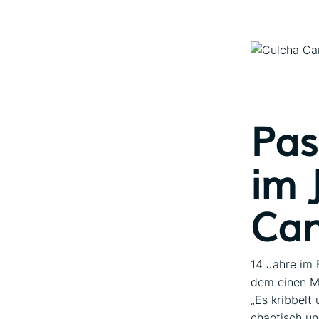
Pas
im 
Can
14 Jahre im 
dem einen Ma
„Es kribbelt
chaotisch und