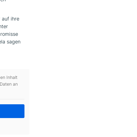
 auf ihre
nter
promisse
ela sagen
en Inhalt
 Daten an