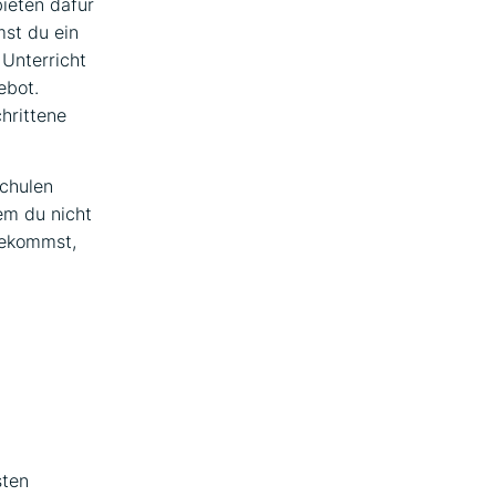
ieten dafür
st du ein
 Unterricht
ebot.
hrittene
schulen
dem du nicht
bekommst,
sten