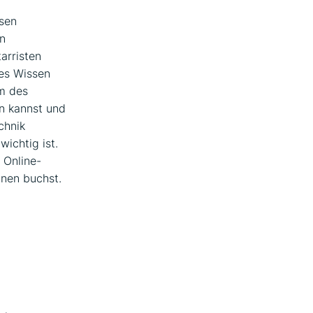
osen
en
tarristen
ßes Wissen
rm des
en kannst und
chnik
wichtig ist.
 Online-
hnen buchst.