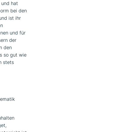
und hat
storm bei den
nd ist ihr
en
nnen und für
sern der
In den
s so gut wie
h stets
hematik
nhalten
et,