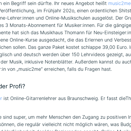
n ein Begriff sein dürfte. Ihr neues Angebot heißt
music2me
Veröffentlichung, im Frühjahr 202o, einen ordentlichen Shit
ine-Lehrer:innen und Online-Musikschulen ausgelöst. Der Gru
es 3 Monats-Abonnement für Musiker:innen. Für die gängig
ente hat sich das Musikhaus Thomann für Neu-Einsteiger:i
tene Online-Kurse ausgedacht, die das Erlernen und Verbes
lichen sollen. Das ganze Paket kostet schlappe 39,00 Euro. 
lisch und deutsch werden über 150 Lehrvideos gezeigt, au
 der Musik, inklusive Notenblätter. Außerdem kannst du auc
r:in von „music2me“ erreichen, falls du Fragen hast.
er Profi?
r
ist Online-Gitarrenlehrer aus Braunschweig. Er fasst dieT
e sind super, um mehr Menschen den Zugang zu positiven I
können, die regulär vielleicht nicht möglich wären, was Budg