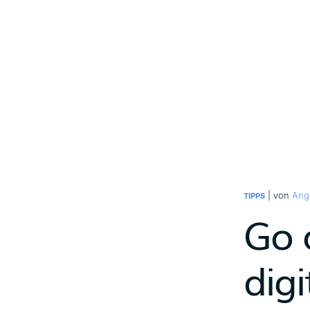
| von
Ang
TIPPS
Go 
dig