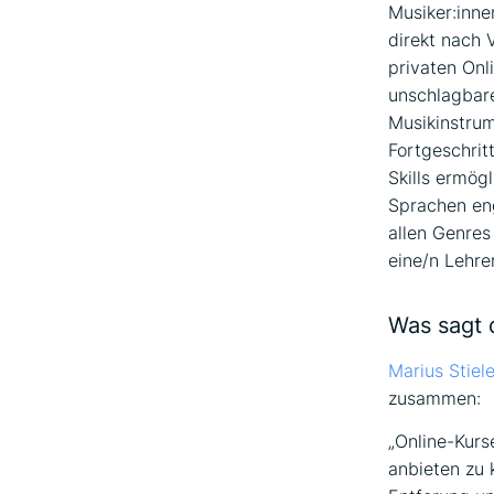
Musiker:inne
direkt nach 
privaten Onl
unschlagbar
Musikinstrum
Fortgeschrit
Skills ermög
Sprachen eng
allen Genres
eine/n Lehre
Was sagt d
Marius Stiele
zusammen:
„Online-Kurs
anbieten zu 