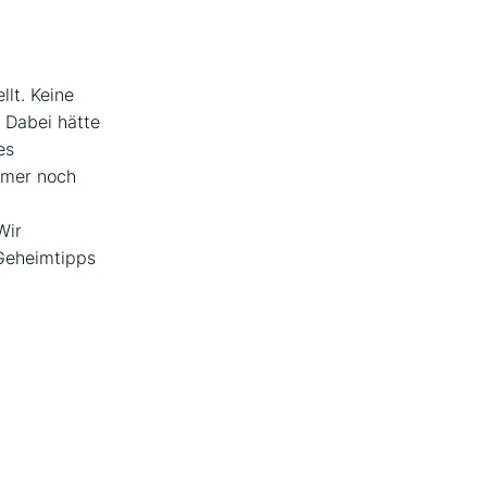
lt. Keine
. Dabei hätte
es
immer noch
Wir
 Geheimtipps