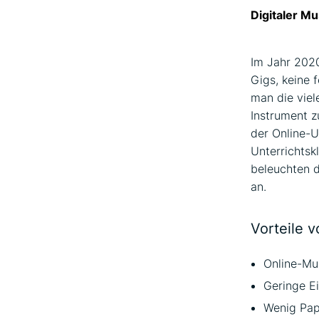
Digitaler Mu
Im Jahr 2020
Gigs, keine 
man die viel
Instrument z
der Online-Un
Unterrichtsk
beleuchten d
an.
Vorteile v
Online-Mus
Geringe E
Wenig Pap