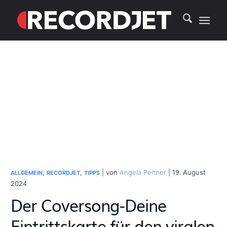
,
,
| von
Angela Peltner
| 19. August
ALLGEMEIN
RECORDJET
TIPPS
2024
Der Coversong-Deine
Eintrittskarte für den viralen