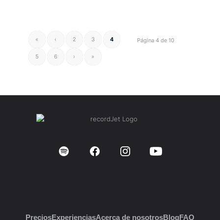
«
‹
2
3
4
Página 4 de 10
5
6
›
»
Precios
Experiencias
Acerca de nosotros
Blog
FAQ