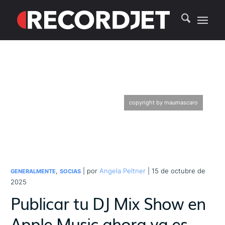
copyright by maumascaro
,
| por
Angela Peltner
| 15 de octubre de
GENERALMENTE
SOCIAS
2025
Publicar tu DJ Mix Show en
Apple Music ahora ya es