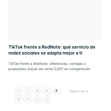
TikTok frente a RedNote: qué servicio de
redes sociales se adapta mejor a ti
TikTok frente a RedNote: diferencias, ventajas y
propuestas únicas de venta (USP) en comparación
«
‹
3
4
5
Página 5 de 10
6
7
›
»