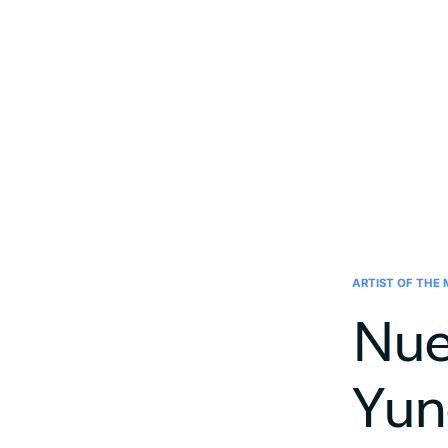
ARTIST OF THE
Nue
Yun