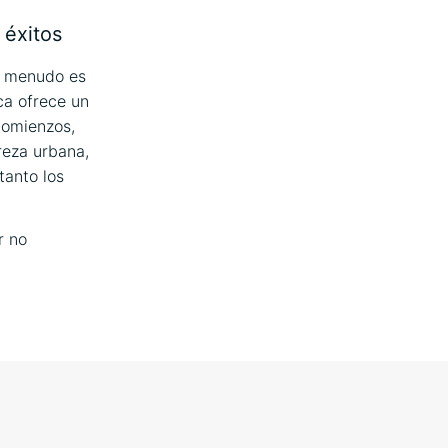
 éxitos
 a menudo es
ca ofrece un
comienzos,
reza urbana,
tanto los
r no