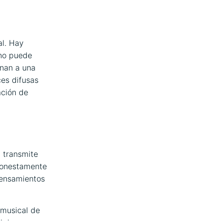
al. Hay
uno puede
enan a una
ces difusas
ación de
a transmite
 honestamente
pensamientos
 musical de