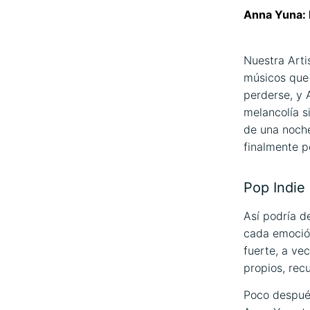
Anna Yuna: 
Nuestra Arti
músicos que 
perderse, y 
melancolía s
de una noche
finalmente p
Pop Indie 
Así podría d
cada emoción
fuerte, a ve
propios, rec
Poco después