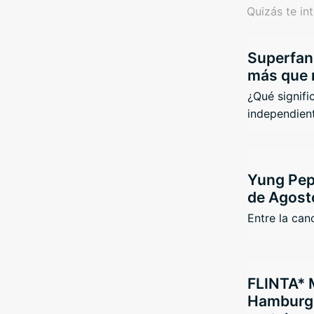
Quizás te in
Superfans
más que 
¿Qué signifi
independient
Yung Pep
de Agost
Entre la canc
FLINTA* 
Hamburgo