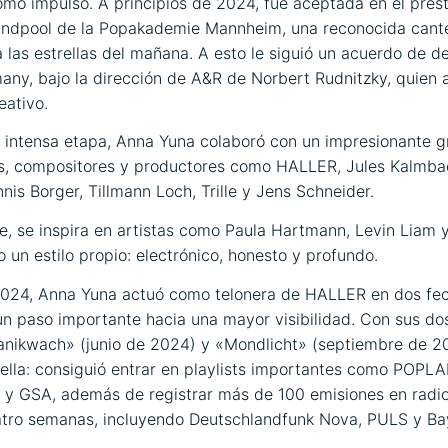
mó impulso. A principios de 2024, fue aceptada en el prest
ndpool de la Popakademie Mannheim, una reconocida cant
a las estrellas del mañana. A esto le siguió un acuerdo de 
ny, bajo la dirección de A&R de Norbert Rudnitzky, quien
eativo.
 intensa etapa, Anna Yuna colaboró con un impresionante 
s, compositores y productores como HALLER, Jules Kalmbac
nis Borger, Tillmann Loch, Trille y Jens Schneider.
, se inspira en artistas como Paula Hartmann, Levin Liam y
o un estilo propio: electrónico, honesto y profundo.
 2024, Anna Yuna actuó como telonera de HALLER en dos fe
un paso importante hacia una mayor visibilidad. Con sus do
panikwach» (junio de 2024) y «Mondlicht» (septiembre de 2
ella: consiguió entrar en playlists importantes como POPL
 y GSA, además de registrar más de 100 emisiones en radio
atro semanas, incluyendo Deutschlandfunk Nova, PULS y Ba