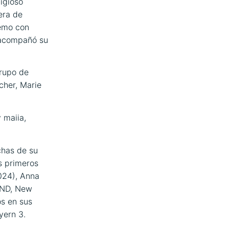
igioso
era de
demo con
 acompañó su
grupo de
her, Marie
 maiia,
chas de su
s primeros
024), Anna
AND, New
s en sus
yern 3.