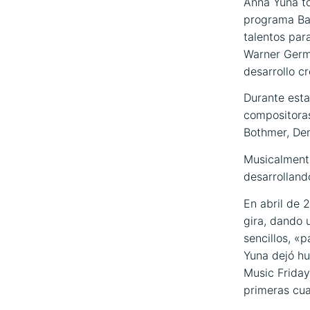
Anna Yuna to
programa Ba
talentos par
Warner Germa
desarrollo cr
Durante esta
compositora
Bothmer, Den
Musicalmente
desarrolland
En abril de
gira, dando 
sencillos, «
Yuna dejó hu
Music Friday
primeras cu