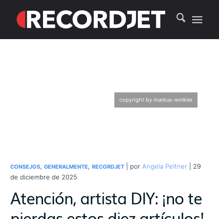
copyright by markus-winkler
,
,
| por
Angela Peltner
| 29
CONSEJOS
GENERALMENTE
RECORDJET
de diciembre de 2025
Atención, artista DIY: ¡no te
pierdas estos diez artículos!