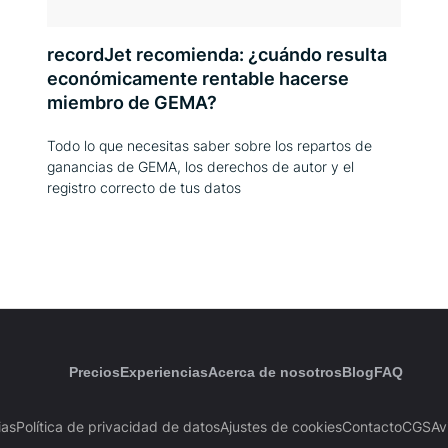
recordJet recomienda: ¿cuándo resulta
económicamente rentable hacerse
miembro de GEMA?
Todo lo que necesitas saber sobre los repartos de
ganancias de GEMA, los derechos de autor y el
registro correcto de tus datos
Precios
Experiencias
Acerca de nosotros
Blog
FAQ
ias
Política de privacidad de datos
Ajustes de cookies
Contacto
CGS
Av