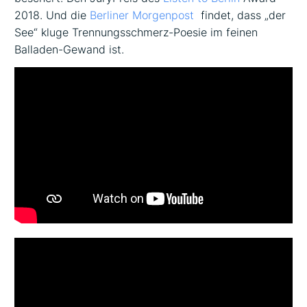
2018. Und die
Berliner Morgenpost
findet, dass „der
See“ kluge Trennungsschmerz-Poesie im feinen
Balladen-Gewand ist.