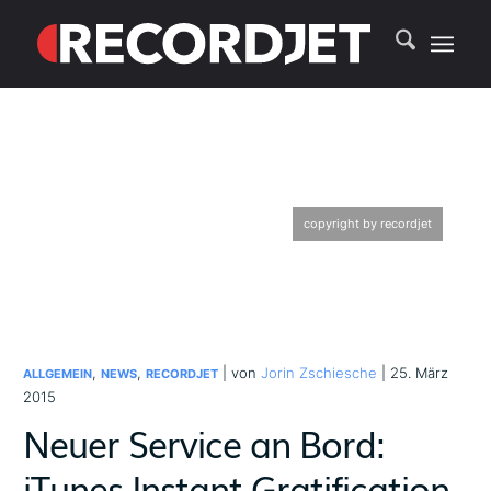
copyright by recordjet
,
,
| von
Jorin Zschiesche
| 25. März
ALLGEMEIN
NEWS
RECORDJET
2015
Neuer Service an Bord:
iTunes Instant Gratification