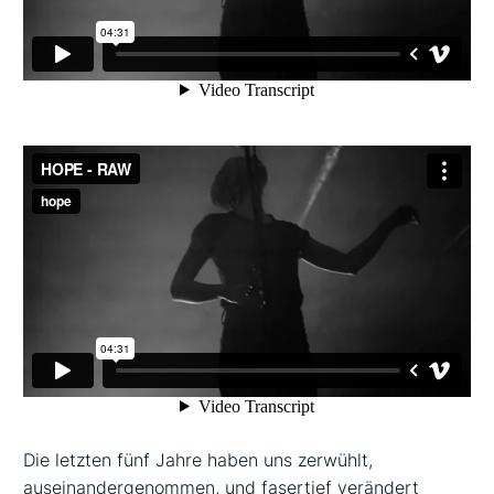
Die letzten fünf Jahre haben uns zerwühlt,
auseinandergenommen, und fasertief verändert