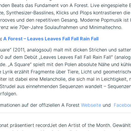
enden Beats das Fundament von A Forest. Live eingespielte 
ze, Synthesizer-Basslines, Klicks und Plops kontrastieren die
ooves und den repetitiven Gesang. Moderne Popmusik ist b
renz wie 70er-Jahre Soulaufnahmen und Minimaltechno.
n:
A Forest – Leaves Leaves Fall Fall Rain Fall
uare“ (2011, analogsoul) malt mit dicken Strichen und satt
0 auf dem Debüt „Leaves Leaves Fall Fall Rain Fall“ (analog
rde. „A Square“ spielt mit den Polen absolute Nähe und kühle
e Lyrik erzählt Fragmente über Tiere, Licht und geometrisc
ter ist dabei eine Melancholie, die sich mal in Leichtigkeit, 
n Strudel aus einnehmenden Sequenzen wandelt – Sequenzen
rfolgen.
rmationen auf der offiziellen A Forest
Webseite
und
Facebo
nat präsentiert recordJet den Artist of the Month. Gewählt