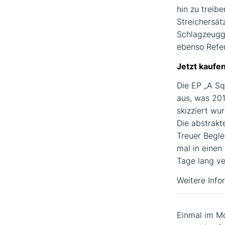
hin zu treib
Streichersät
Schlagzeuggr
ebenso Refe
Jetzt kaufe
Die EP „A Sq
aus, was 201
skizziert wu
Die abstrakt
Treuer Beglei
mal in eine
Tage lang ve
Weitere Info
Einmal im Mo