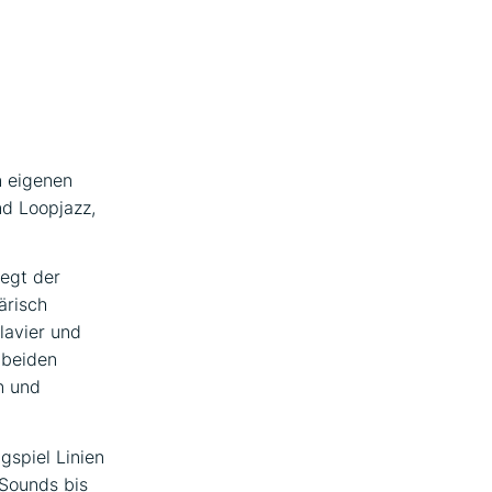
n eigenen
d Loopjazz,
iegt der
ärisch
lavier und
 beiden
n und
gspiel Linien
-Sounds bis