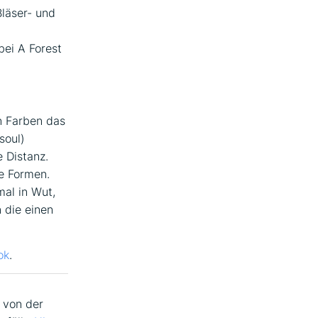
Bläser- und
ei A Forest
en Farben das
soul)
 Distanz.
he Formen.
mal in Wut,
 die einen
ok
.
 von der