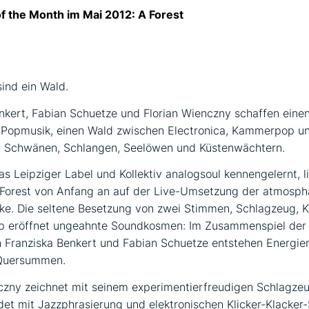
f the Month im Mai 2012: A Forest
ind ein Wald.
nkert, Fabian Schuetze und Florian Wienczny schaffen eine
 Popmusik, einen Wald zwischen Electronica, Kammerpop un
 Schwänen, Schlangen, Seelöwen und Küstenwächtern.
s Leipziger Label und Kollektiv analogsoul kennengelernt, l
 Forest von Anfang an auf der Live-Umsetzung der atmosph
ke. Die seltene Besetzung von zwei Stimmen, Schlagzeug, K
p eröffnet ungeahnte Soundkosmen: Im Zusammenspiel der
 Franziska Benkert und Fabian Schuetze entstehen Energie
Quersummen.
czny zeichnet mit seinem experimentierfreudigen Schlagzeu
det mit Jazzphrasierung und elektronischen Klicker-Klacker