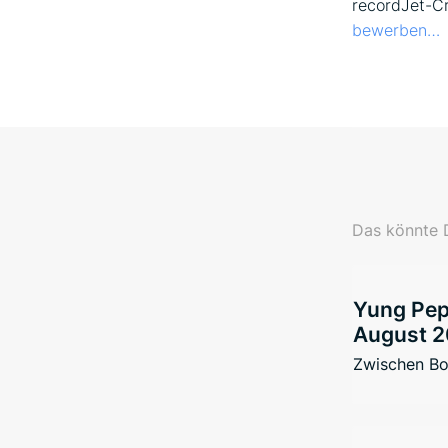
recordJet-Cr
bewerben…
Das könnte D
Yung Pepp
August 2
Zwischen Bo