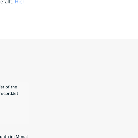
efällt.
Hier