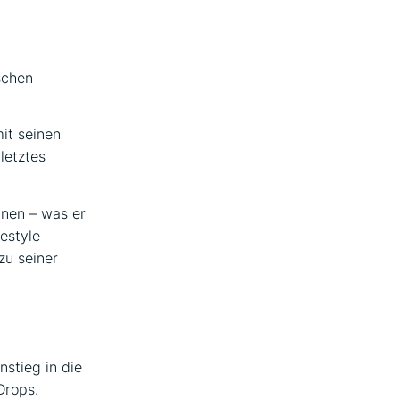
schen
mit seinen
letztes
dnen – was er
estyle
zu seiner
stieg in die
Drops.