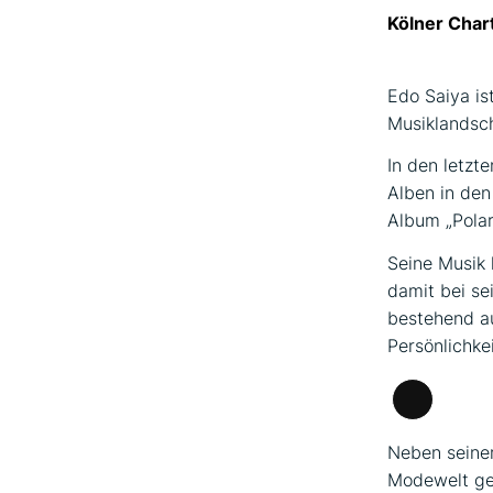
Kölner Char
Edo Saiya is
Musiklandsch
In den letzte
Alben in den
Album „Polar
Seine Musik 
damit bei se
bestehend au
Persönlichkei
Lange
Beschrei
Neben seinem
Modewelt gem