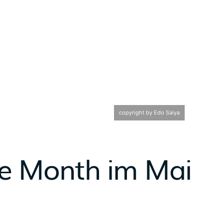
copyright by Edo Saiya
he Month im Mai