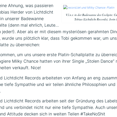
eine Ahnung, was passieren
obias Herder von Lichtdicht
V.l.n.r. in der Badewanne des Cockpits: Ca
 in unserer Badewanne
Tobias (Lichtdicht Records), Jorin 
lte (denn mal ehrlich, Leute…
h jeder!). Aber als er mit diesem mysteriösen gerahmten Din
wurde uns plötzlich klar, dass Tobi gekommen war, um uns
latte zu überreichen:
ommen, um uns unsere erste Platin-Schallplatte zu überrei
giere Milky Chance hatten von ihrer Single „Stolen Dance“ 
eiten verkauft. Nice!
nd Lichtdicht Records arbeiteten von Anfang an eng zusam
ne tiefe Sympathie und wir teilen ähnliche Philosophien und
.
d Lichtdicht Records arbeiten seit der Gründung des Label
 uns verbindet nicht nur eine tiefe Sympathie. Auch unse
und Attitude decken sich in weiten Teilen #TakeNoShit