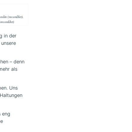
rolin (recordJet),
(recordJet)
g in der
 unsere
chen – denn
mehr als
men. Uns
 Haltungen
s eng
re