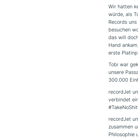
Wir hatten k
würde, als T
Records uns
besuchen wol
das will doc
Hand ankam, 
erste Platinp
Tobi war gek
unsere Passa
300.000 Einh
recordJet u
verbindet ei
#TakeNoShit
recordJet un
zusammen und
Philosophie 