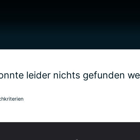
onnte leider nichts gefunden w
chkriterien