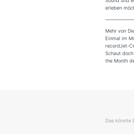
Sound und ei
erleben möch
——————
Mehr von Di
Einmal im Mo
recordJet-Cr
Schaut doch 
the Month de
Das könnte D