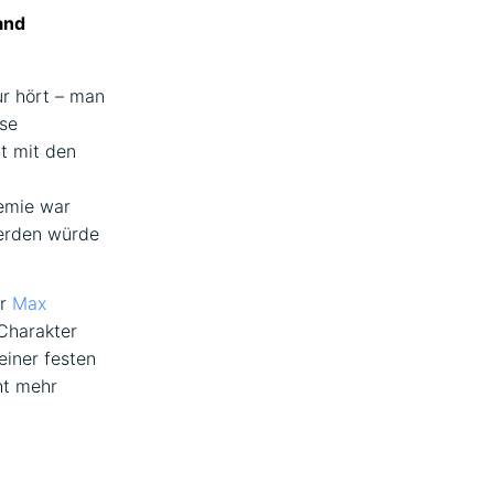
and
ur hört – man
ese
t mit den
emie war
werden würde
er
Max
Charakter
einer festen
ht mehr