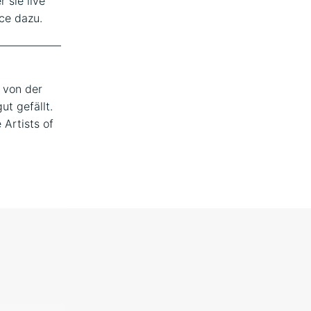
 sie live
ce dazu.
—————–
 von der
ut gefällt.
 Artists of