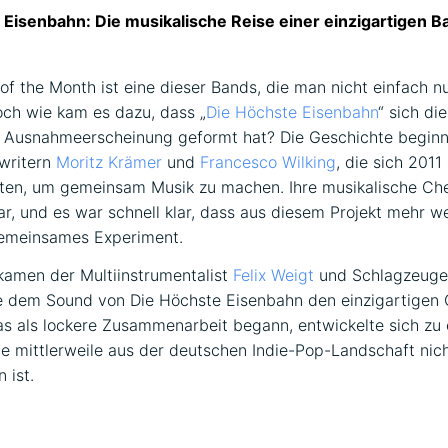
 Eisenbahn: Die musikalische Reise einer einzigartigen B
 of the Month ist eine dieser Bands, die man nicht einfach n
Doch wie kam es dazu, dass „
Die Höchste Eisenbahn
“ sich di
e Ausnahmeerscheinung geformt hat? Die Geschichte beginn
writern
Moritz Krämer
und
Francesco Wilking
, die sich 2011
en, um gemeinsam Musik zu machen. Ihre musikalische Ch
ar, und es war schnell klar, dass aus diesem Projekt mehr 
gemeinsames Experiment.
kamen der Multiinstrumentalist
Felix Weigt
und Schlagzeug
ie dem Sound von Die Höchste Eisenbahn den einzigartigen 
as als lockere Zusammenarbeit begann, entwickelte sich zu 
ie mittlerweile aus der deutschen Indie-Pop-Landschaft nic
 ist.