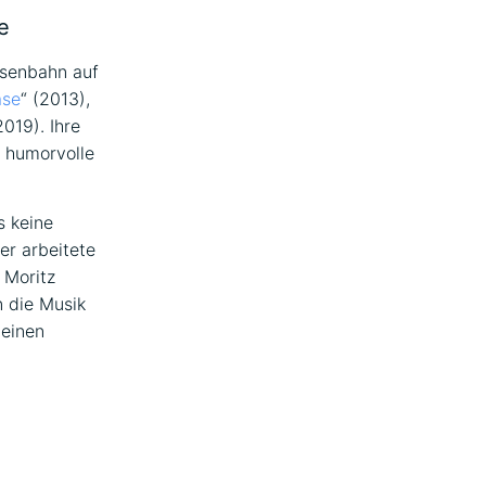
e
isenbahn auf
ase
“ (2013),
2019). Ihre
h humorvolle
s keine
er arbeitete
, Moritz
n die Musik
 einen