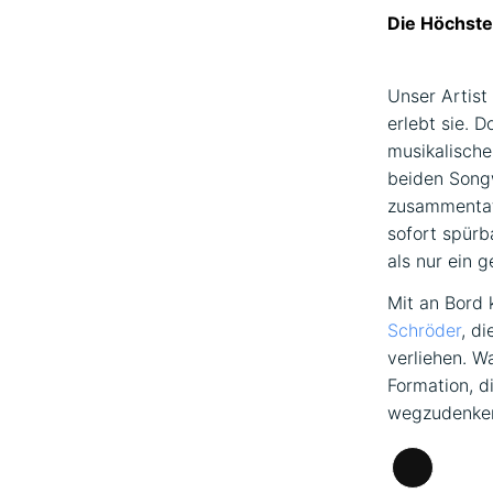
Die Höchste
Unser Artist
erlebt sie. 
musikalisch
beiden Song
zusammentat
sofort spürb
als nur ein 
Mit an Bord 
Schröder
, d
verliehen. W
Formation, d
wegzudenken
Lange