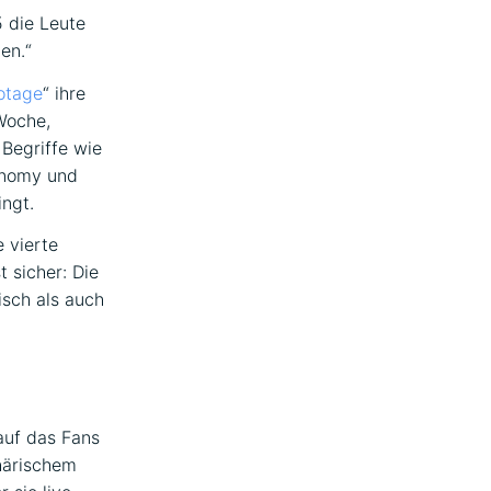
5 die Leute
en.“
otage
“ ihre
Woche,
Begriffe wie
ronomy und
ingt.
 vierte
t sicher: Die
isch als auch
auf das Fans
härischem