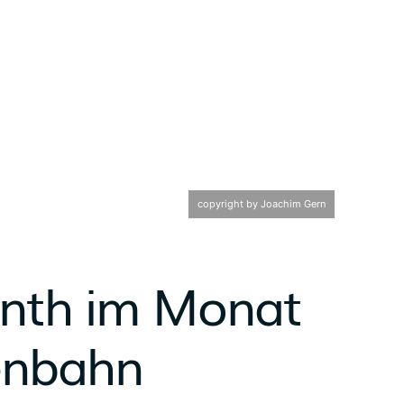
copyright by Joachim Gern
onth im Monat
senbahn