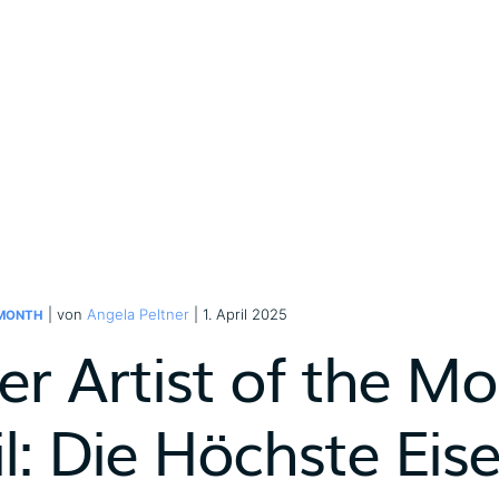
| von
Angela Peltner
| 1. April 2025
 MONTH
er Artist of the M
il: Die Höchste Ei