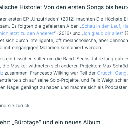
bung
alische Historie: Von den ersten Songs bis heut
ihrer ersten EP „Unzufrieden“ (2012) machten Die Höchste E
sam. Es folgten die gefeierten Alben „
Schau in den Lauf, H
mich jetzt zu den Anderen
“ (2016) und „
Ich glaub dir alles
“ (
et sich durch intelligente, oft melancholische, aber dennoc
ie mit eingängigen Melodien kombiniert werden.
s ein bisschen stiller um die Band. Sechs Jahre lang gab e
 die Musiker widmeten sich anderen Projekten: Max Schröd
lz
zusammen, Francesco Wilking war Teil der
Crucchi Gang
ntrierte sich auf seine Solo-Projekte, und Felix Weigt schie
den Nagel gehängt zu haben und machte sich als Podcaster
nd sie zurück.
ehr: „Bürotage“ und ein neues Album