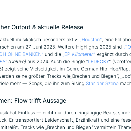
bung
cher Output & aktuelle Release
 aktuell musikalisch besonders aktiv:
„Houston
“
, eine Kollabo
erschien am 27. Juni 2025. Weitere Highlights 2025 sind
„T
ICH OHNE BANKEN“
und die
„EP
Kilometer“
, ergänzt durch 
EP“
(Deluxe)
aus 2024. Auch die Single “
LEDECKY
” (veröffe
) zeigt seine Vielseitigkeit im Genre German Hip-Hop/Rap.
 werden seine größten Tracks wie
„
Brechen und Biegen
“
,
„
Job“
iele mehr — Songs, die ihn zum Rising
Star der Szene
mach
men: Flow trifft Aussage
sik hat Einfluss — nicht nur durch eingängige Beats, sond
ck. Er transportiert Leidenschaft, Erzählkraft und eine fes
e mitreißt. Tracks wie „Brechen und Biegen
“
vermitteln Them