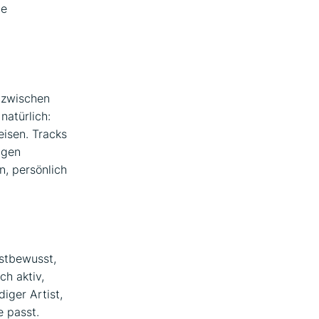
ne
 zwischen
natürlich:
isen. Tracks
ngen
n, persönlich
stbewusst,
ch aktiv,
diger Artist,
e passt.