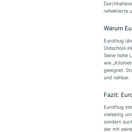
Durchhaltev
reflektierte 
Warum Eur
Eurothug übe
Oldschool-Hi
Seine hohe L
wie „Kilomet
geeignet. St
und nahbar.
Fazit: Eur
Eurothug ste
vielseitig un
sondern auch 
der mit sein