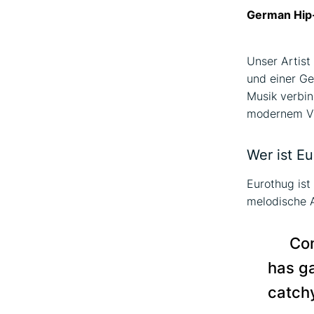
German Hip-
Unser Artist
und einer Ge
Musik verbin
modernem Vi
Wer ist E
Eurothug ist
melodische A
Co
has ga
catch