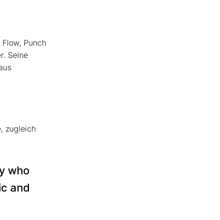
 Flow, Punch
r. Seine
aus
, zugleich
ny who
ic and