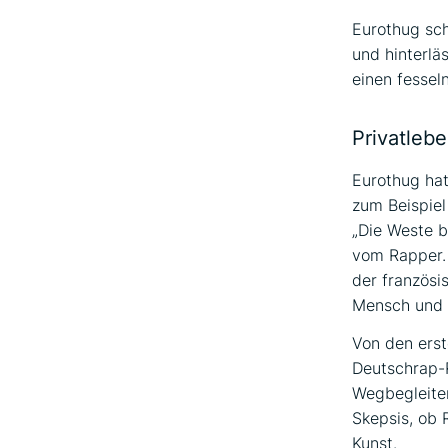
Eurothug sch
und hinterlä
einen fessel
Privatlebe
Eurothug ha
zum Beispiel
„Die Weste b
vom Rapper. 
der französi
Mensch und a
Von den erst
Deutschrap-R
Wegbegleiter
Skepsis, ob 
Kunst.