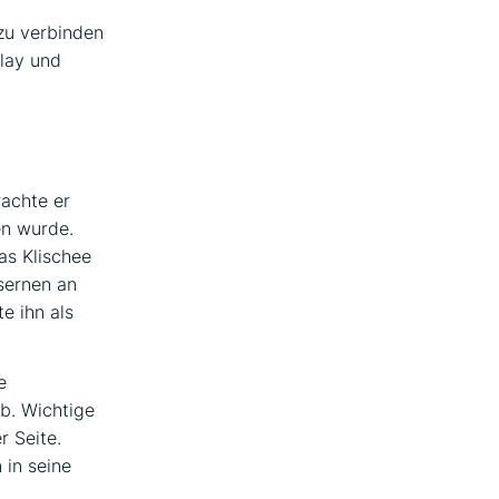
zu verbinden
play und
achte er
en wurde.
as Klischee
sernen an
e ihn als
e
b. Wichtige
r Seite.
 in seine