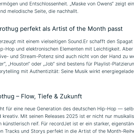
ermögen und Entschlossenheit. „Maske von Owens“ zeigt ei
und melodische Seite, die nachhallt.
othug perfekt als Artist of the Month passt
rzeugt mit einem vielseitigen Sound.Er schafft den Spagat
p-Hop und elektronischen Elementen mit Leichtigkeit. Aber 
ive- und Stream-Potenz sind auch nicht von der Hand zu we
er“, „Houston“ oder „Job“ sind bestens für Playlist-Platzieru
orytelling mit Authentizität: Seine Musik wirkt energiegelade
othug – Flow, Tiefe & Zukunft
ht für eine neue Generation des deutschen Hip-Hop — selb
d kreativ. Mit seinen Releases 2025 ist er nicht nur musikalis
künstlerisch reif. Für recordJet ist er ein starker, eigenstän
en Tracks und Storys perfekt in die Artist of the Month-Reih