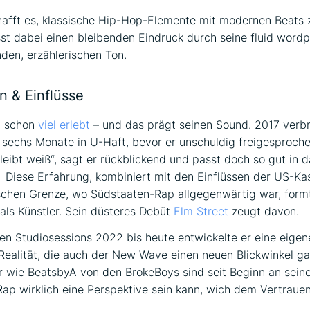
afft es, klassische Hip-Hop-Elemente mit modernen Beats 
sst dabei einen bleibenden Eindruck durch seine fluid word
nden, erzählerischen Ton.
n & Einflüsse
t schon
viel erlebt
– und das prägt seinen Sound. 2017 verbr
 sechs Monate in U-Haft, bevor er unschuldig freigesproch
leibt weiß“, sagt er rückblickend und passt doch so gut in d
Diese Erfahrung, kombiniert mit den Einflüssen der US-Ka
schen Grenze, wo Südstaaten-Rap allgegenwärtig war, formt
ls Künstler. Sein düsteres Debüt
Elm Street
zeugt davon.
en Studiosessions 2022 bis heute entwickelte er eine eigen
ealität, die auch der New Wave einen neuen Blickwinkel ga
 wie BeatsbyA von den BrokeBoys sind seit Beginn an seine
Rap wirklich eine Perspektive sein kann, wich dem Vertrauen