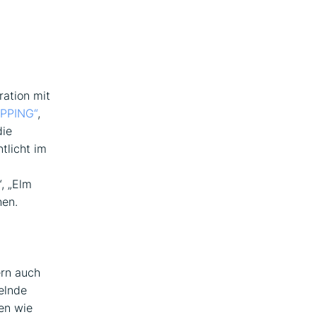
ration mit
OPPING“
,
die
ntlicht im
, „Elm
en.
ern auch
selnde
en wie