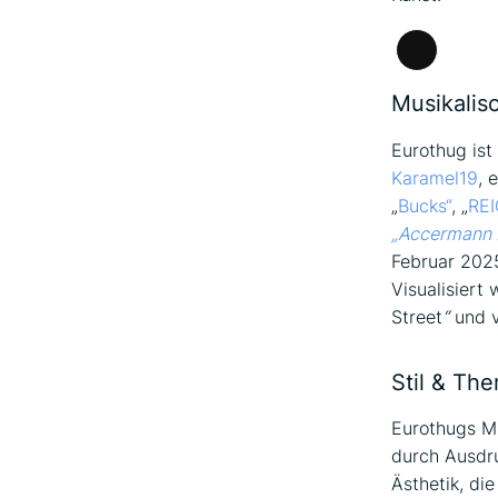
Lange
Beschrei
Musikalis
Eurothug ist
Karamel19
, 
„
Bucks“
, „
RE
„Accermann 
Februar 2025
Visualisiert
Street
“
und v
Stil & The
Eurothugs Mu
durch Ausdru
Ästhetik, di