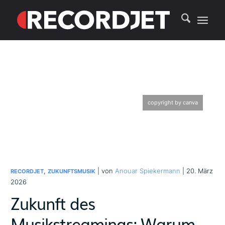
copyright by canva
,
| von
Anouar Spiekermann
| 20. März
RECORDJET
ZUKUNFTSMUSIK
2026
Zukunft des
Musikstreamings: Warum