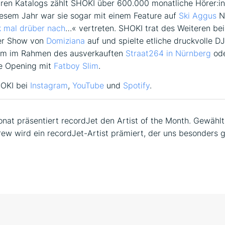
en Katalogs zählt SHOKI über 600.000 monatliche Hörer:in
diesem Jahr war sie sogar mit einem Feature auf
Ski Aggus
N
 mal drüber nach
…« vertreten. SHOKI trat des Weiteren be
der Show von
Domiziana
auf und spielte etliche druckvolle D
em im Rahmen des ausverkauften
Straat264 in Nürnberg
ode
de Opening mit
Fatboy Slim
.
OKI bei
Instagram
,
YouTube
und
Spotify
.
nat präsentiert recordJet den Artist of the Month. Gewählt
ew wird ein recordJet-Artist prämiert, der uns besonders g