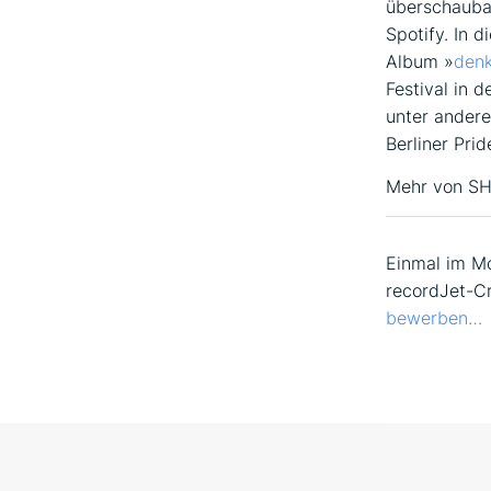
überschaubar
Spotify. In 
Album »
denk
Festival in 
unter ander
Berliner Pri
Mehr von SH
Einmal im Mo
recordJet-Cr
bewerben…