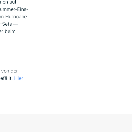
nen auf
ummer-Eins-
im Hurricane
J-Sets —
r beim
 von der
efällt.
Hier