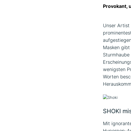
Provokant, 
Unser Artist
prominentes
aufgestiegen
Masken gibt 
Sturmhaube 
Erscheinungs
wenigsten Pr
Worten besch
Herauskomme
SHOKI mis
Mit ignoran
Hyperpop-Anl