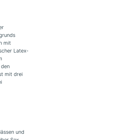
er
rgrunds
n mit
scher Latex-
m
p den
t mit drei
i
Bässen und
ber Sex,