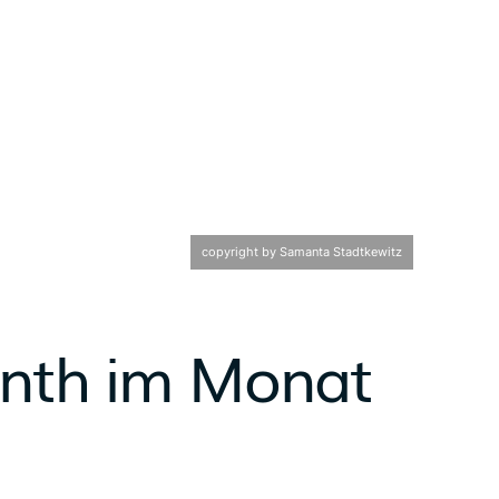
copyright by Samanta Stadtkewitz
onth im Monat