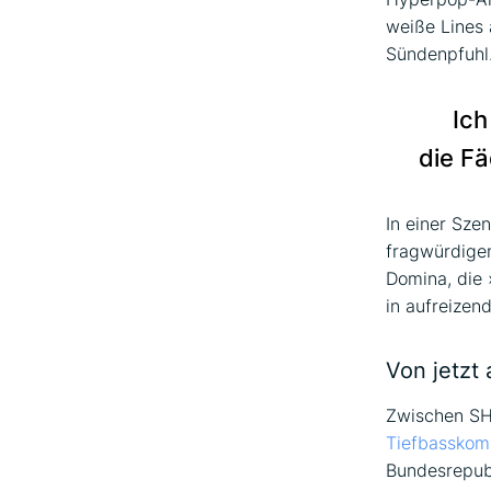
weiße Lines 
Sündenpfuhl.
Ich
die Fä
In einer Sze
fragwürdigen
Domina, die 
in aufreizend
Von jetzt 
Zwischen SH
Tiefbassko
Bundesrepubl