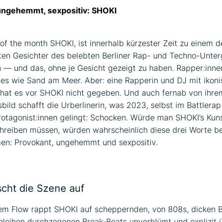
ungehemmt, sexpositiv: SHOKI
 of the month SHOKI, ist innerhalb kürzester Zeit zu einem d
ten Gesichter des belebten Berliner Rap- und Techno-Unte
 — und das, ohne je Gesicht gezeigt zu haben. Rapper:inne
es wie Sand am Meer. Aber: eine Rapperin und DJ mit ikoni
hat es vor SHOKI nicht gegeben. Und auch fernab von ihre
bild schafft die Urberlinerin, was 2023, selbst im Battlera
otagonist:innen gelingt: Schocken. Würde man SHOKI’s Kuns
reiben müssen, würden wahrscheinlich diese drei Worte be
n: Provokant, ungehemmt und sexpositiv.
cht die Szene auf
tem Flow rappt SHOKI auf scheppernden, von 808s, dicken 
eihen durchzogenen Break-Beats unverblümt und explizit ü