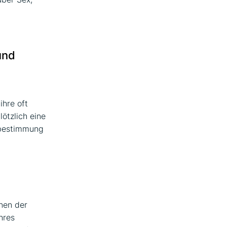
m
und
ihre oft
ötzlich eine
tbestimmung
nen der
hres