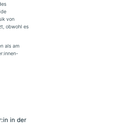
des
ide
sik von
zt, obwohl es
en als am
r:innen-
:in in der