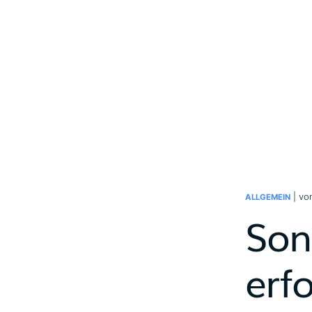
| v
ALLGEMEIN
Son
erfo