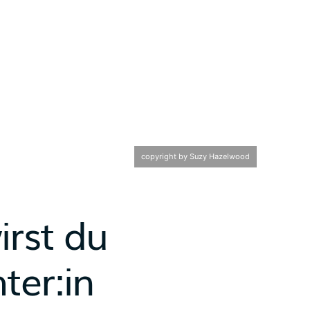
copyright by Suzy Hazelwood
irst du
ter:in