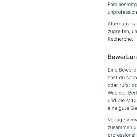
Familienmitg
unprofessione
Alternativ k
zugreifen, u
Recherche.
Bewerbun
Eine Bewerbu
hast du scho
oder rufst d
Wechsel Ber
und die Mitg
eine gute Ge
Verlage verw
zusammen un
professionell