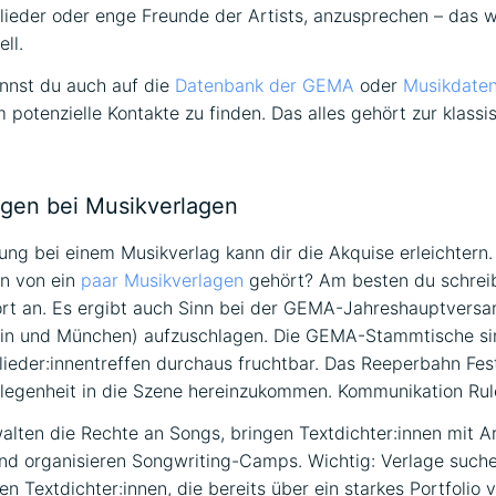
lieder oder enge Freunde der Artists, anzusprechen – das w
ll.
annst du auch auf die
Datenbank der GEMA
oder
Musikdate
m potenzielle Kontakte zu finden. Das alles gehört zur klassi
gen bei Musikverlagen
ng bei einem Musikverlag kann dir die Akquise erleichtern. 
n von ein
paar Musikverlagen
gehört? Am besten du schreib
ort an. Es ergibt auch Sinn bei der GEMA-Jahreshauptvers
lin und München) aufzuschlagen. Die GEMA-Stammtische si
lieder:innentreffen durchaus fruchtbar. Das Reeperbahn Fest
legenheit in die Szene hereinzukommen. Kommunikation Rul
alten die Rechte an Songs, bringen Textdichter:innen mit Ar
d organisieren Songwriting-Camps. Wichtig: Verlage such
en Textdichter:innen, die bereits über ein starkes Portfolio 