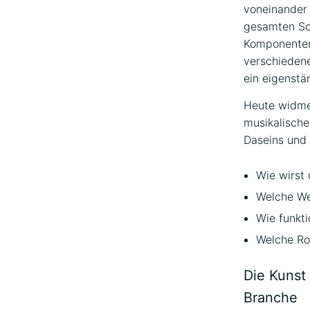
voneinander 
gesamten So
Komponenten 
verschiedene
ein eigenstä
Heute widme
musikalische
Daseins und
Wie wirst 
Welche We
Wie funkt
Welche Rol
Die Kunst 
Branche