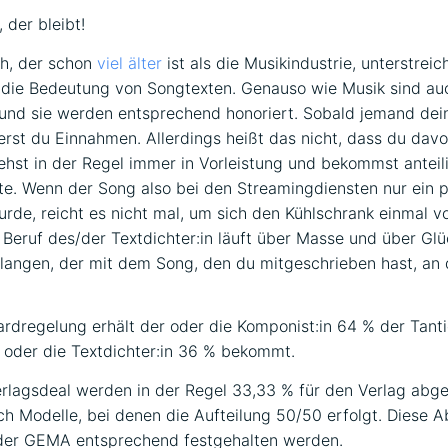
 der bleibt!
h, der schon
viel älter
ist als die Musikindustrie, unterstreic
die Bedeutung von Songtexten. Genauso wie Musik sind auc
und sie werden entsprechend honoriert. Sobald jemand dei
ierst du Einnahmen. Allerdings heißt das nicht, dass du dav
ehst in der Regel immer in Vorleistung und bekommst anteil
e. Wenn der Song also bei den Streamingdiensten nur ein 
urde, reicht es nicht mal, um sich den Kühlschrank einmal vo
Beruf des/der Textdichter:in läuft über Masse und über Glü
elangen, der mit dem Song, den du mitgeschrieben hast, an 
ardregelung erhält der oder die Komponist:in 64 % der Tant
oder die Textdichter:in 36 % bekommt.
rlagsdeal werden in der Regel 33,33 % für den Verlag abg
ch Modelle, bei denen die Aufteilung 50/50 erfolgt. Diese
der GEMA entsprechend festgehalten werden.