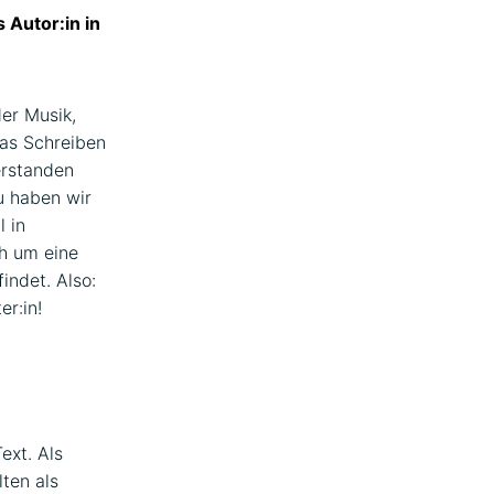
 Autor:in in
er Musik,
das Schreiben
erstanden
u haben wir
 in
h um eine
indet. Also:
er:in!
ext. Als
lten als