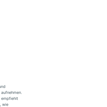
 und
t aufnehmen.
 empfiehlt
, wie