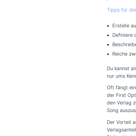
Tipps für d
Erstelle a
Definiere 
Beschreibe
Reiche zwe
Du kannst al
nur ums Ken
Oft fängt ei
der First Opt
den Verlag z
Song auszusp
Der Vorteil 
Verlagsantei