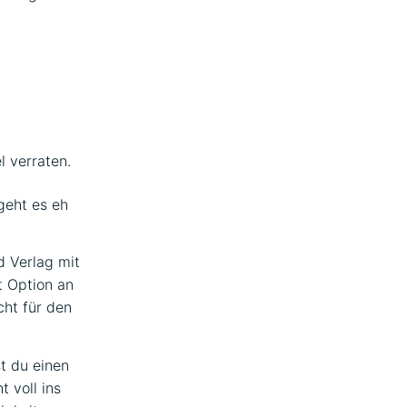
l verraten.
geht es eh
 Verlag mit
st Option an
cht für den
t du einen
 voll ins