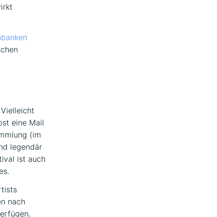
irkt
nbanken
schen
Vielleicht
st eine Mail
ammlung (im
nd legendär
ival ist auch
es.
tists
en nach
verfügen.