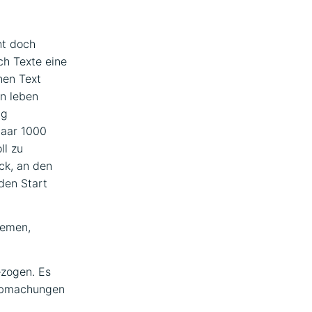
ht doch
h Texte eine
nen Text
on leben
ig
paar 1000
ll zu
ck, an den
den Start
iemen,
ezogen. Es
 Abmachungen