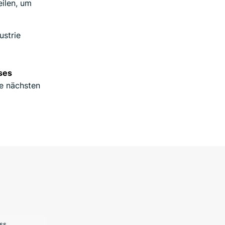
eilen, um
ustrie
ses
ie nächsten