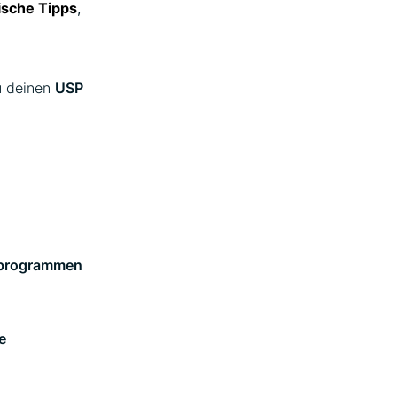
ische Tipps
,
u deinen
USP
rprogrammen
e