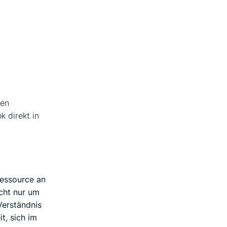
hen
 direkt in
Ressource an
cht nur um
Verständnis
t, sich im