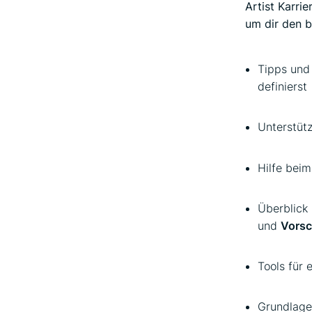
Artist Karri
um dir den b
Tipps und
definierst
Unterstüt
Hilfe bei
Überblick
und
Vors
Tools für 
Grundlag