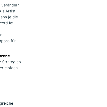
n verändern
ls Artist
enn je die
ecordJet
r
mpass für
hrene
e Strategien
er einfach
.
greiche