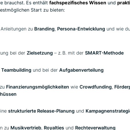
ere brauchst. Es enthält
fachspezifisches Wissen
und
prakt
estmöglichen Start zu bieten:
 Anleitungen zu
Branding
,
Persona-Entwicklung
und wie d
zung bei der
Zielsetzung
– z. B. mit der
SMART-Methode
m
Teambuilding
und bei der
Aufgabenverteilung
 zu
Finanzierungsmöglichkeiten
wie
Crowdfunding
,
Förde
chüssen
eine
strukturierte Release-Planung
und
Kampagnenstrategi
en zu
Musikvertrieb
,
Royalties
und
Rechteverwaltung