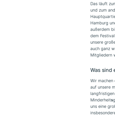
Das läuft zu
und zum and
Hauptquartie
Hamburg und 
außerdem bis
dem Festival
unsere große
auch ganz we
Mitgliedern 
Was sind 
Wir machen e
auf unsere m
langfristige
Minderheit
s
g
uns eine gro
insbesondere