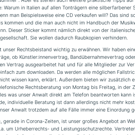
: Warum in Italien auf allen Tonträgern eine silberfarbener 
enn man Beispielsweise eine CD verkaufen will? Das sind so
xis kommen und die man auch nicht im Handbuch der Musikw
nn. Dieser Sticker kommt nämlich direkt von der italienisch
esellschaft. Sie wollen dadurch Raubkopien verhindern.
t unser Rechtsbeistand wichtig zu erwähnen. Wir haben ei
träge, ob Künstler:innenvertrag, Bandübernahmevertrag oder
n Vertrag ausgearbeitet hat und für alle Mitglieder zur Ve
 einfach zum downloaden. Da werden alle möglichen Fallstri
 nicht wissen kann, erklärt. Außerdem bieten wir zusätzlich e
elefonische Rechtsberatung von Montag bis Freitag, in der Z
lles was unser Anwalt direkt am Telefon beantworten kann is
e, individuelle Beratung ist dann allerdings nicht mehr koste
nser Anwalt trotzdem auf alle Fälle immer eine Einordung 
, gerade in Corona-Zeiten, ist unser großes Angebot an We
.a. um Urheberrechts- und Leistungsschutzrechte. Vertreter