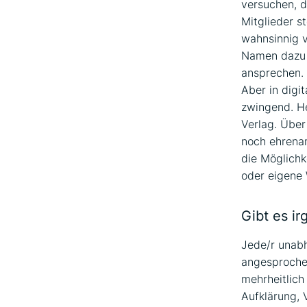
versuchen, d
Mitglieder s
wahnsinnig v
Namen dazu p
ansprechen. 
Aber in digi
zwingend. Heu
Verlag. Über
noch ehrena
die Möglichk
oder eigene 
Gibt es i
Jede/r unabh
angesprochen
mehrheitlich
Aufklärung,