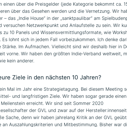
m einen über die Preisgelder (jede Kategorie bekommt ca. 
eren über das Gesehen werden und die Vernetzung. Wir ha
r – das „Indie House“ in der „sanktpaulibar“ am Spielbudenp
versuchen Netzwerkpunkt und Anlaufstelle zu sein. Wir ku
 zu 10 Panels und Wissensvermittlungsformate, wie Worksh
. Es lohnt sich in jedem Fall vorbeizukommen. Ich denke dari
 Stärke. Im Aufmachen. Vielleicht sind wir deshalb hier in 
it vorne. Wir haben den größten Indie-Verband weltweit, mi
wie kein anderer.
eure Ziele in den nächsten 10 Jahren?
in Mal im Jahr eine Strategietagung. Bei diesem Meeting 
ittel- und langfristigen Ziele. Wir haben sogar gerade einen
n Meilenstein erreicht. Wir sind seit Sommer 2020
esellschafter der GVL und zwar auf der Hersteller:innenseite
ße Sache, denn wir haben jahrelang Kritik an der GVL geübt
 an Auszahlungskriterien und Mitbestimmung. Bisher war d