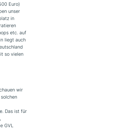
1500 Euro)
ben unser
latz in
ratieren
ops etc. auf
n liegt auch
Deutschland
t so vielen
schauen wir
 solchen
. Das ist für
,
ie GVL