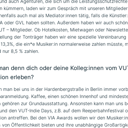
nd auch Agenturen, die sich um die Leistungsschutzrechte
en kümmern, laden wir zum Gespräch mit unseren Mitgliedern
nfalls auch mal als Mediator:innen tätig, falls die Künstler
A oder GVL haben sollten. Außerdem haben wir auch schön
UT – Mitglieder. Ob Hotelkosten, Mietwagen oder Newslette
tellung der Tonträger haben wir eine spezielle Vereinbarung
13,3%, die ein*e Musiker:in normalerweise zahlen müsste, 
 nur 8,5 % zahlen.
an denn dich oder deine Kolleg:innen vom VUT
tion erleben?
n man bei uns in der Hardenbergstraße in Berlin immer vo
oaranmeldung. Kaffee, einen schönen Innenhof und mindest
n gehören zur Grundausstattung. Ansonsten kann man uns b
nd den VUT-Indie Days, z.B. auf dem Reeperbahnfestival o
on antreffen. Bei den VIA Awards wollen wir den Musiker:i
 von Öffentlichkeit bieten und ihre unabhängige Großartigke