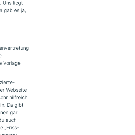
 Uns liegt
 gab es ja,
envertretung
e
e Vorlage
zierte-
er Webseite
ehr hilfreich
in. Da gibt
nnen gar
 du auch
e „Friss-
 unserer