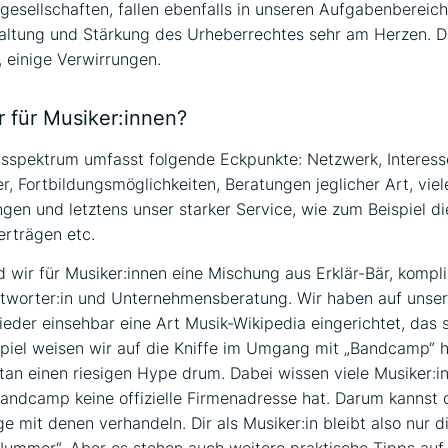
esellschaften, fallen ebenfalls in unseren Aufgabenbereich.
altung und Stärkung des Urheberrechtes sehr am Herzen. Da
 einige Verwirrungen.
r für Musiker:innen?
sspektrum umfasst folgende Eckpunkte: Netzwerk, Interess
er, Fortbildungsmöglichkeiten, Beratungen jeglicher Art, viel
ngen und letztens unser starker Service, wie zum Beispiel di
rträgen etc.
nd wir für Musiker:innen eine Mischung aus Erklär-Bär, kompli
tworter:in und Unternehmensberatung. Wir haben auf unser
lieder einsehbar eine Art Musik-Wikipedia eingerichtet, das s
spiel weisen wir auf die Kniffe im Umgang mit „Bandcamp“ h
an einen riesigen Hype drum. Dabei wissen viele Musiker:i
Bandcamp keine offizielle Firmenadresse hat. Darum kannst
e mit denen verhandeln. Dir als Musiker:in bleibt also nur di
Nummer“. Aber es stehen auch weitere praktische Tipps auf