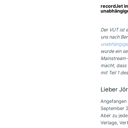
recordJet i
unabhängig
Der VUT ist 
uns nach Be
unabhängige
wurde ein se
Mainstream-M
macht, dass 
mit Teil 1 de
Lieber Jö
Angefangen 
September 20
Aber zu jede
Verlage, Ver