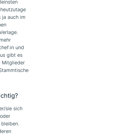
leinsten
 heutzutage
 ja auch im
nen
Verlage.
 mehr
chef:in und
us gibt es
 Mitglieder
l Stammtische
chtig?
r/sie sich
 oder
bleiben.
deren