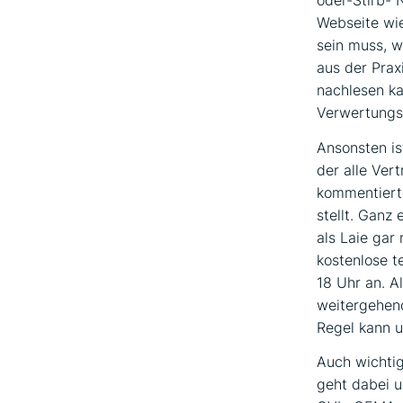
Webseite wie
sein muss, w
aus der Pra
nachlesen ka
Verwertungsg
Ansonsten is
der alle Ver
kommentierte
stellt. Ganz
als Laie gar
kostenlose t
18 Uhr an. A
weitergehend
Regel kann u
Auch wichtig
geht dabei u