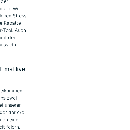
 der
 ein. Wir
:innen Stress
e Rabatte
r-Tool. Auch
 mit der
muss ein
 mal live
rbeikommen.
ens zwei
ei unseren
der der c/o
nnen eine
it feiern.