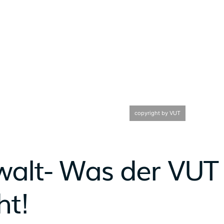
copyright by VUT
walt- Was der VUT
ht!