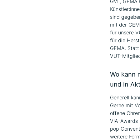
GVL, GEMA u
Künstler:inn
sind gegebene
mit der GEM
für unsere V
für die Hers
GEMA. Statt 
VUT-Mitglied
Wo kann m
und in Ak
Generell kan
Gerne mit V
offene Ohre
VIA-Awards u
pop Conventi
weitere Form