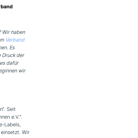
rband
? Wir haben
vom
Verband
hen. Es
e Druck der
es dafür
eginnen wir
“. Seit
en e.V.“.
e-Labels,
einsetzt. Wir