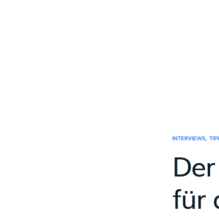
,
INTERVIEWS
TIP
Der
für 