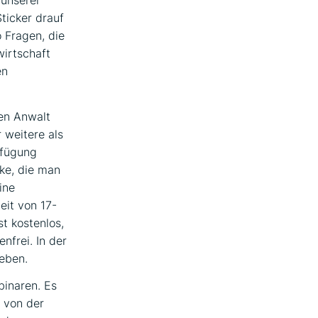
Sticker drauf
 Fragen, die
irtschaft
en
nen Anwalt
 weitere als
rfügung
cke, die man
ine
eit von 17-
t kostenlos,
nfrei. In der
geben.
binaren. Es
 von der