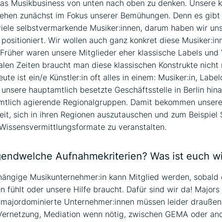
as Musikbusiness von unten nach oben zu denken. Unsere k
tehen zunächst im Fokus unserer Bemühungen. Denn es gibt
iele selbstvermarkende Musiker:innen, darum haben wir uns
ositioniert. Wir wollen auch ganz konkret diese Musiker:in
Früher waren unsere Mitglieder eher klassische Labels und 
talen Zeiten braucht man diese klassischen Konstrukte nicht
te ist ein/e Künstler:in oft alles in einem: Musiker:in, Label
 unsere hauptamtlich besetzte Geschäftsstelle in Berlin hina
mtlich agierende Regionalgruppen. Damit bekommen unsere
eit, sich in ihren Regionen auszutauschen und zum Beispie
Wissensvermittlungsformate zu veranstalten.
rgendwelche Aufnahmekriterien? Was ist euch wi
ängige Musikunternehmer:in kann Mitglied werden, sobald e
 fühlt oder unsere Hilfe braucht. Dafür sind wir da! Majors
 majordominierte Unternehmer:innen müssen leider draußen 
 Vernetzung, Mediation wenn nötig, zwischen GEMA oder an