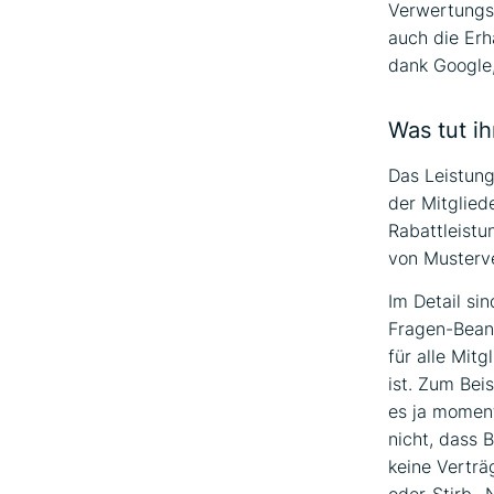
Verwertungsg
auch die Erh
dank Google,
Was tut ih
Das Leistung
der Mitglied
Rabattleistu
von Musterve
Im Detail si
Fragen-Bean
für alle Mitg
ist. Zum Bei
es ja moment
nicht, dass 
keine Verträg
oder-Stirb- 