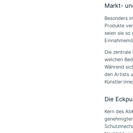
Markt- u
Besonders i
Produkte ver
seien sie so
Einnahmemögl
Die zentrale
welchen Bed
Während sich
den Artists 
Künstler:inne
Die Eckpu
Kern des Abk
genehmigten 
Schutzmechan