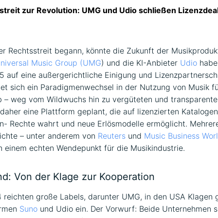
treit zur Revolution: UMG und Udio schließen Lizenzdeal 
er Rechtsstreit begann, könnte die Zukunft der Musikproduk
niversal Music Group (UMG
) und die KI-Anbieter
Udio
haben
 auf eine außergerichtliche Einigung und Lizenzpartnerscha
et sich ein Paradigmenwechsel in der Nutzung von Musik fü
ab – weg vom Wildwuchs hin zu vergüteten und transparent
 daher eine Plattform geplant, die auf lizenzierten Katalogen
en- Rechte wahrt und neue Erlösmodelle ermöglicht. Mehrer
ichte – unter anderem von
Reuters
und
Music Business Wor
 einem echten Wendepunkt für die Musikindustrie.
nd: Von der Klage zur Kooperation
 reichten große Labels, darunter UMG, in den USA Klagen 
ormen
Suno
und Udio ein. Der Vorwurf: Beide Unternehmen s