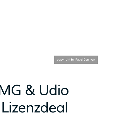
copyright by Pavel Danilyuk
UMG & Udio
 Lizenzdeal