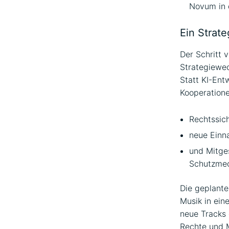
Novum in 
Ein Strat
Der Schritt v
Strategiewec
Statt KI-Ent
Kooperatione
Rechtssich
neue Einn
und Mitge
Schutzme
Die geplante
Musik in ei
neue Tracks 
Rechte und M