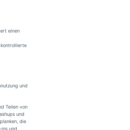
iert einen
kontrollierte
nnutzung und
d Teilen von
Mashups und
planken, die
-ins und