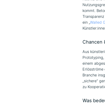
Nutzungsgren
kommt. Beto
Transparenz 
ein „
Walled 
Künstler:inn
Chancen &
Aus künstler
Prototyping,
einem abgesi
Erlösströme 
Branche insg
„sichere“ ge
zu Kooperati
Was bedeut