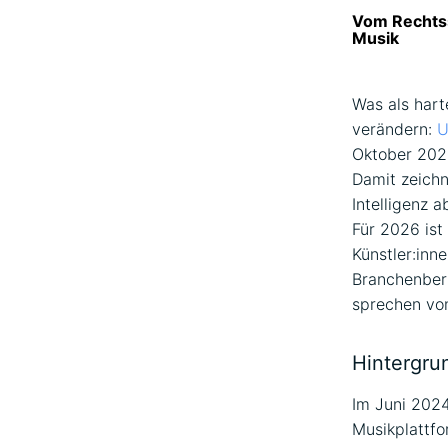
Vom Rechtss
Musik
Was als hart
verändern:
U
Oktober 2025
Damit zeichn
Intelligenz 
Für 2026 ist
Künstler:inn
Branchenber
sprechen von
Hintergru
Im Juni 2024
Musikplattf