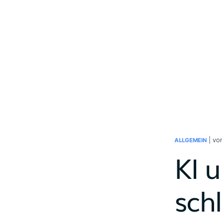
| v
ALLGEMEIN
KI 
sch