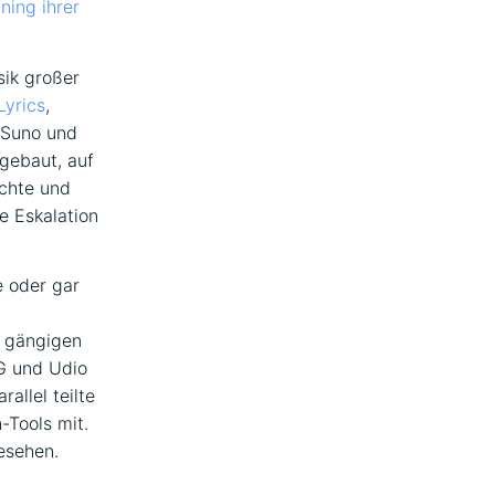
ing ihrer
sik großer
Lyrics
,
e Suno und
fgebaut, auf
ichte und
e Eskalation
e oder gar
r gängigen
G und Udio
allel teilte
-Tools mit.
esehen.