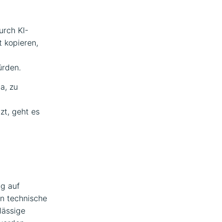
rch KI-
 kopieren,
ürden.
a, zu
zt, geht es
ig auf
n technische
lässige