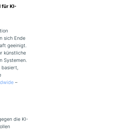
für KI-
tion
 sich Ende
ft geeinigt.
r künstliche
en Systemen.
 basiert,
e
ldwide
–
gegen die KI-
ollen