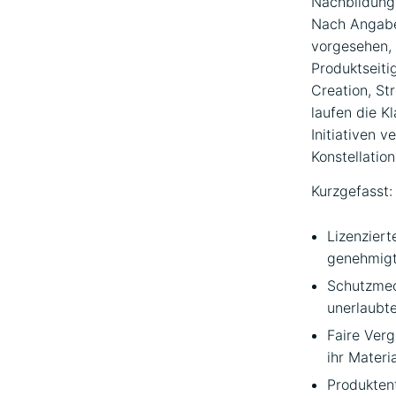
Nachbildunge
Nach Angab
vorgesehen, 
Produktseitig
Creation, St
laufen die K
Initiativen 
Konstellati
Kurzgefasst:
Lizenziert
genehmigt
Schutzmec
unerlaubt
Faire Ver
ihr Materi
Produktent