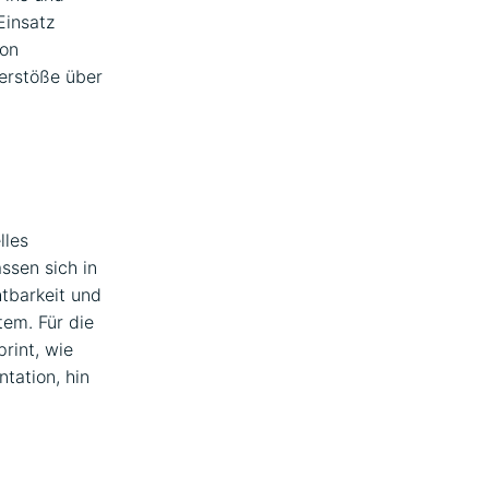
Einsatz
von
erstöße über
lles
ssen sich in
tbarkeit und
tem. Für die
rint, wie
ntation, hin