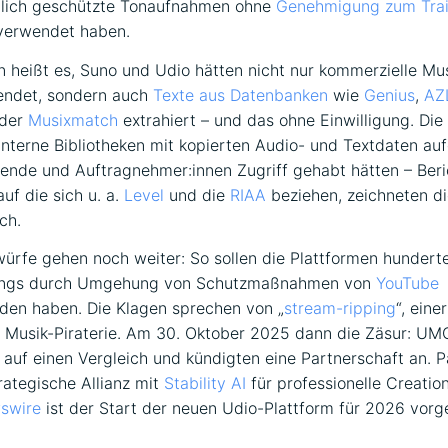
tlich geschützte Tonaufnahmen ohne
Genehmigung zum Train
erwendet haben.
n heißt es, Suno und Udio hätten nicht nur kommerzielle Mu
endet, sondern auch
Texte aus Datenbanken
wie
Genius
,
AZ
der
Musixmatch
extrahiert – und das ohne Einwilligung. Di
interne Bibliotheken mit kopierten Audio- und Textdaten au
tende und Auftragnehmer:innen Zugriff gehabt hätten – Ber
uf die sich u. a.
Level
und die
RIAA
beziehen, zeichneten di
ach.
ürfe gehen noch weiter: So sollen die Plattformen hundert
ongs durch Umgehung von Schutzmaßnahmen von
YouTube
den haben. Die Klagen sprechen von „
stream-ripping
“, eine
 Musik-Piraterie. Am 30. Oktober 2025 dann die Zäsur: UM
 auf einen Vergleich und kündigten eine Partnerschaft an. Par
ategische Allianz mit
Stability AI
für professionelle Creation
swire
ist der Start der neuen Udio-Plattform für 2026 vorg