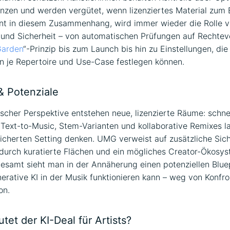
zen und werden vergütet, wenn lizenziertes Material zum 
nt in diesem Zusammenhang, wird immer wieder die Rolle 
und Sicherheit – von automatischen Prüfungen auf Rechtev
Garden
“-Prinzip bis zum Launch bis hin zu Einstellungen, die
en je Repertoire und Use-Case festlegen können.
 Potenziale
ischer Perspektive entstehen neue, lizenzierte Räume: schne
 Text-to-Music, Stem-Varianten und kollaborative Remixes la
cherten Setting denken. UMG verweist auf zusätzliche Sich
durch kuratierte Flächen und ein mögliches Creator-Ökosys
esamt sieht man in der Annäherung einen potenziellen Bluep
nerative KI in der Musik funktionieren kann – weg von Konfro
on.
et der KI-Deal für Artists?