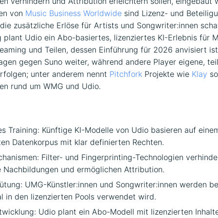
n verhindern und Attribution erleichtern sollen, eingebaut 
en von
Music Business Worldwide
sind Lizenz- und Beteilig
die zusätzliche Erlöse für Artists und Songwriter:innen scha
 plant Udio ein Abo-basiertes, lizenziertes KI-Erlebnis für 
reaming und Teilen, dessen Einführung für 2026 anvisiert ist
lagen gegen Suno weiter, während andere Player eigene, teil
verfolgen; unter anderem nennt
Pitchfork
Projekte wie
Klay
so
onen rund um WMG und Udio.
es Training: Künftige KI-Modelle von Udio basieren auf eine
en Datenkorpus mit klar definierten Rechten.
hanismen: Filter- und Fingerprinting-Technologien verhinde
e Nachbildungen und ermöglichen Attribution.
gütung: UMG-Künstler:innen und Songwriter:innen werden bet
al in den lizenzierten Pools verwendet wird.
wicklung: Udio plant ein Abo-Modell mit lizenzierten Inhalte