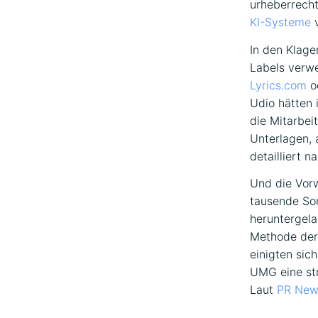
urheberrech
KI-Systeme
v
In den Klage
Labels verw
Lyrics.com
o
Udio hätten 
die Mitarbei
Unterlagen, a
detailliert n
Und die Vorw
tausende S
heruntergela
Methode der
einigten sich
UMG eine str
Laut
PR New