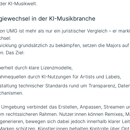
der KI-Musikwelt.
egiewechsel in der KI-Musikbranche
on UMG ist mehr als nur ein juristischer Vergleich – er mark
hsel:
wicklung grundsätzlich zu bekämpfen, setzen die Majors auf 
n. Das Ziel:
erheit durch klare Lizenzmodelle,
ahmequellen durch KI-Nutzungen für Artists und Labels,
staltung technischer Standards rund um Transparenz, Date
chanismen.
 Umgebung verbindet das Erstellen, Anpassen, Streamen un
nem rechtssicheren Rahmen. Nutzer:innen können Remixes, 
generieren, bewegen sich dabei jedoch innerhalb klarer Leit
arken schützen. Künstler:innen behalten Kontrolle über Opt