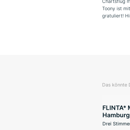
Chartsflug 
Toony ist mi
gratuliert! H
Das könnte D
FLINTA* 
Hamburg 
Drei Stimmen