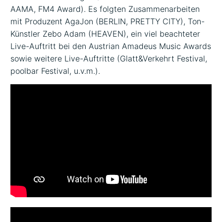
AAMA, FM4 Award). Es folgten Zusammenarbeiten
mit Produzent AgaJon (BERLIN, PRETTY CITY), Ton-
Künstler Zebo Adam (HEAVEN), ein viel beachteter
Live-Auftritt bei den Austrian Amadeus Music Awards
sowie weitere Live-Auftritte (Glatt&Verkehrt Festival,
poolbar Festival, u.v.m.).