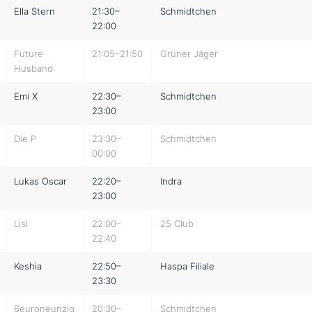
Ella Stern
21:30–
Schmidtchen
22:00
Future
21:05–21:50
Grüner Jäger
Husband
Emi X
22:30–
Schmidtchen
23:00
Die P
23:30–
Schmidtchen
00:00
Lukas Oscar
22:20–
Indra
23:00
Lisl
22:00–
25 Club
22:40
Keshia
22:50–
Haspa Filiale
23:30
6euroneunzig
20:30–
Schmidtchen