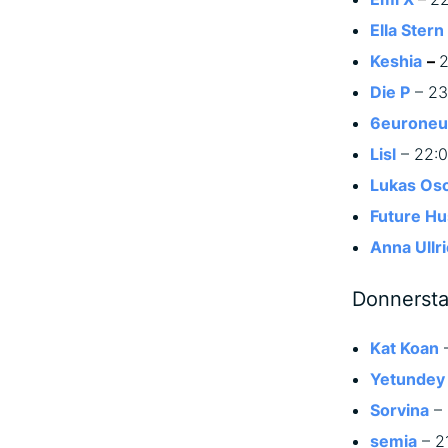
Ella Stern
Keshia
–
2
Die P
– 23
6euroneu
Lisl
– 22:
Lukas Os
Future H
Anna Ullr
Donnersta
Kat Koan
–
Yetundey
Sorvina
– 
semia
– 21