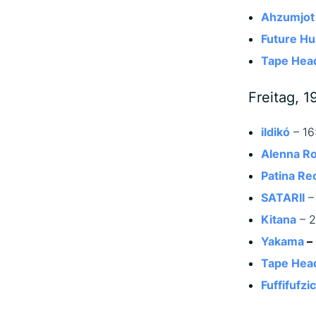
Ahzumjot
Future H
Tape Hea
Freitag, 1
ildikó
– 16
Alenna R
Patina Re
SATARII
–
Kitana
– 2
Yakama
–
Tape Hea
Fuffifufzi