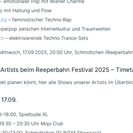
– emotionaler Pop mit Wiener Charme
p mit Haltung und Flow
zig
– feministischer Techno-Rap
perpop zwischen Internetkultur und Traumwelten
ch
– elektrisierende Techno-Trance-Sets
ittwoch, 17.09.2025, 20:00 Uhr, Schmidtchen (Reeperbahn 
 Artists beim Reeperbahn Festival 2025 – Timet
ekt planen könnt, hier alle Shows unserer Artists im Überbli
17.09.
0–18:00, Spielbude XL
19:30 – 20:30 Uhr Mojo Club
:30-23:00, Schmidtchen (FLINTA* Showcase)