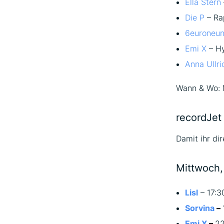
Ella Stern
Die P
– Ra
6euroneun
Emi X
– Hy
Anna Ullri
Wann & Wo: M
recordJet
Damit ihr dir
Mittwoch, 
Lisl
– 17:3
Sorvina
–
Emi X
–
22