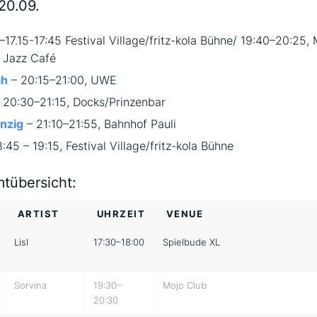
20.09.
–17.15-17:45 Festival Village/fritz-kola Bühne/ 19:40–20:25,
 Jazz Café
ah
– 20:15–21:00, UWE
 20:30–21:15, Docks/Prinzenbar
nzig
– 21:10–21:55, Bahnhof Pauli
:45 – 19:15, Festival Village/fritz-kola Bühne
tübersicht:
ARTIST
UHRZEIT
VENUE
Lisl
17:30–18:00
Spielbude XL
Sorvina
19:30–
Mojo Club
20:30