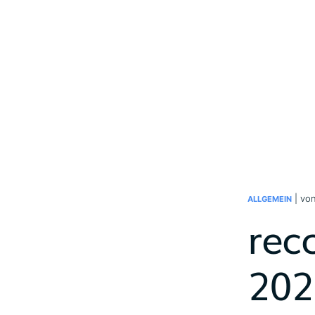
| vo
ALLGEMEIN
rec
202