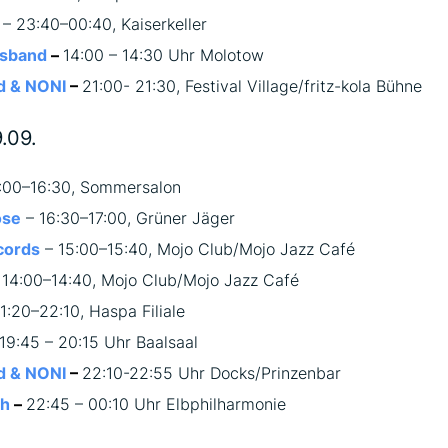
– 23:40–00:40, Kaiserkeller
usband
–
14:00 – 14:30 Uhr Molotow
d & NONI
–
21:00- 21:30, Festival Village/fritz-kola Bühne
9.09.
:00–16:30, Sommersalon
ose
– 16:30–17:00, Grüner Jäger
cords
– 15:00–15:40, Mojo Club/Mojo Jazz Café
 14:00–14:40, Mojo Club/Mojo Jazz Café
1:20–22:10, Haspa Filiale
19:45 – 20:15 Uhr Baalsaal
d & NONI
–
22:10-22:55 Uhr Docks/Prinzenbar
ch
–
22:45 – 00:10 Uhr Elbphilharmonie