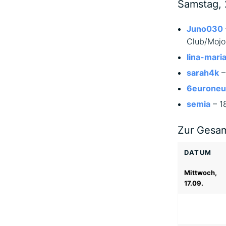
Samstag, 
Juno030
Club/Mojo
lina-mari
sarah4k
–
6euroneu
semia
– 18
Zur Gesam
DATUM
Mittwoch,
17.09.