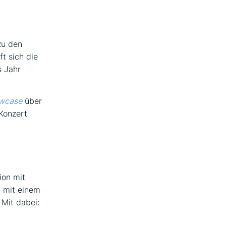
zu den
ft sich die
s Jahr
owcase
über
 Konzert
ion mit
, mit einem
 Mit dabei: