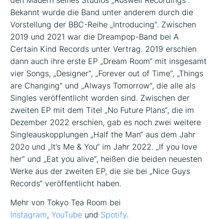
den Mauern seines Studios „Roswell Recordings“.
Bekannt wurde die Band unter anderem durch die
Vorstellung der BBC-Reihe „Introducing“. Zwischen
2019 und 2021 war die Dreampop-Band bei A
Certain Kind Records unter Vertrag. 2019 erschien
dann auch ihre erste EP „Dream Room“ mit insgesamt
vier Songs, „Designer“, „Forever out of Time“, „Things
are Changing“ und „Always Tomorrow“, die alle als
Singles veröffentlicht worden sind. Zwischen der
zweiten EP mit dem Titel „No Future Plans“, die im
Dezember 2022 erschien, gab es noch zwei weitere
Singleauskopplungen „Half the Man“ aus dem Jahr
202o und „It’s Me & You“ im Jahr 2022. „If you love
her“ und „Eat you alive“, heißen die beiden neuesten
Werke aus der zweiten EP, die sie bei „Nice Guys
Records“ veröffentlicht haben.
Mehr von Tokyo Tea Room bei
Instagram
,
YouTube
und
Spotify
.