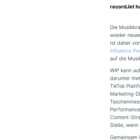
recordJet h
Die Musikbra
wieder neuen
ist daher vo
Influence Pe
auf die Musi
WIP kann auf
darunter meh
TikTok Platt
Marketing-Di
Taschenmess
Performance 
Content-Stra
Stelle, wenn
Gemeinsam bi