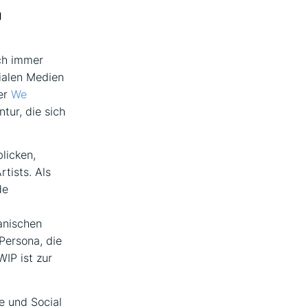
g
ch immer
ialen Medien
er
We
tur, die sich
licken,
tists. Als
de
anischen
Persona, die
WIP ist zur
e und Social