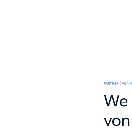
| von
PARTNER
We 
von