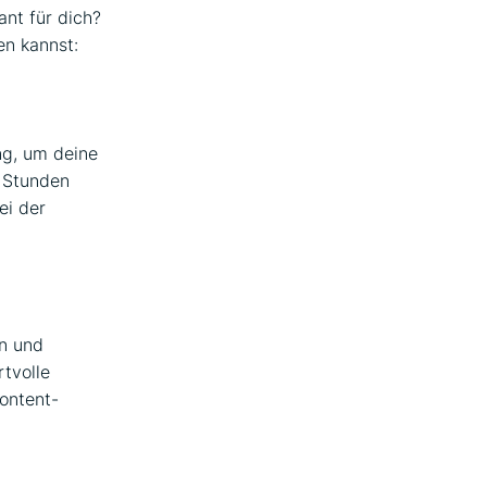
nt für dich?
en kannst:
ng, um deine
4 Stunden
ei der
en und
rtvolle
ontent-