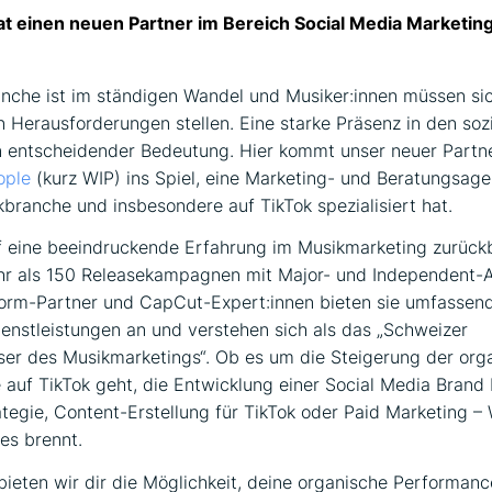
at einen neuen Partner im Bereich Social Media Marketin
nche ist im ständigen Wandel und Musiker:innen müssen si
 Herausforderungen stellen. Eine starke Präsenz in den soz
n entscheidender Bedeutung. Hier kommt unser neuer Partn
ople
(kurz WIP) ins Spiel, eine Marketing- und Beratungsagen
kbranche und insbesondere auf TikTok spezialisiert hat.
 eine beeindruckende Erfahrung im Musikmarketing zurückb
r als 150 Releasekampagnen mit Major- und Independent-Ar
form-Partner und CapCut-Expert:innen bieten sie umfassen
enstleistungen an und verstehen sich als das „Schweizer
er des Musikmarketings“. Ob es um die Steigerung der org
auf TikTok geht, die Entwicklung einer Social Media Brand 
tegie, Content-Erstellung für TikTok oder Paid Marketing – 
 es brennt.
eten wir dir die Möglichkeit, deine organische Performanc