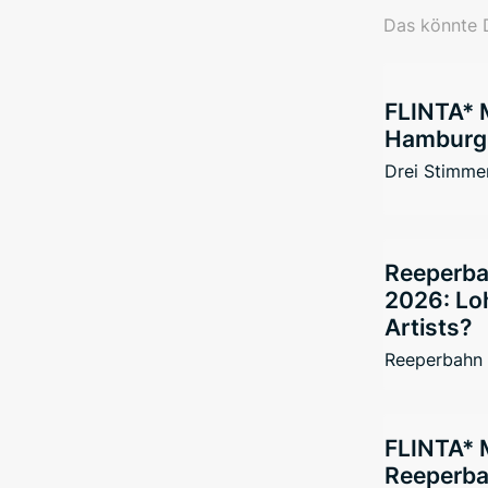
Das könnte D
FLINTA* 
Hamburg 
Drei Stimmen
Reeperba
2026: Loh
Artists?
Reeperbahn 
FLINTA* 
Reeperbah