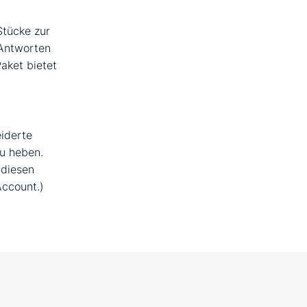
Stücke zur
Antworten
aket bietet
iderte
zu heben.
 diesen
Account.)