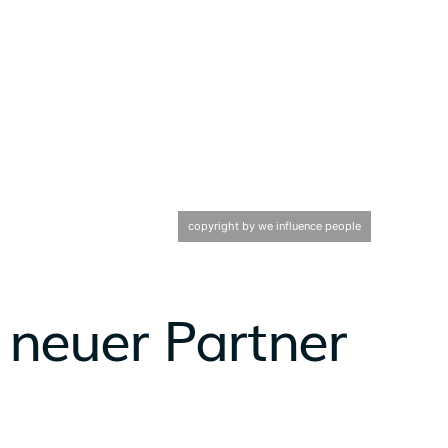
copyright by we influence people
 neuer Partner