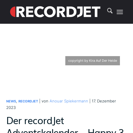
copyright by Kira Auf Der Heide
,
| von
Anouar Spiekermann
| 17. Dezember
NEWS
RECORDJET
2023
Der recordJet
Adventskalender – Happy 3.