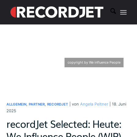
copyright by We influence People
,
,
| von
Angela Peltner
| 18. Juni
ALLGEMEIN
PARTNER
RECORDJET
2025
recordJet Selected: Heute:
We Influence People (WIP)