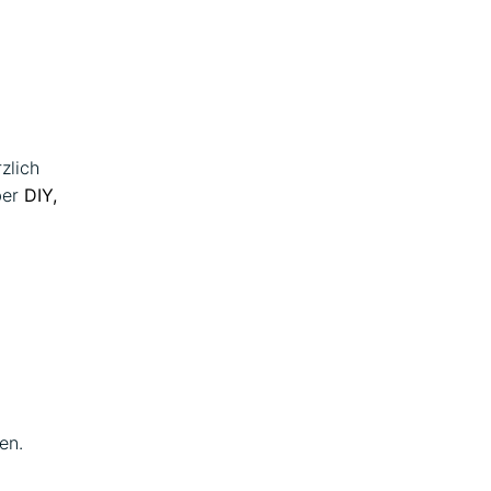
zlich
ber
DIY,
en.