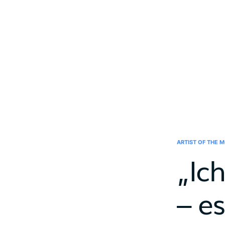
ARTIST OF THE 
„Ic
– e