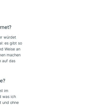
ernet?
hr würdet
l: es gibt so
und Weise an
hmen machen
n auf das
be?
il im
d was ich
t und ohne