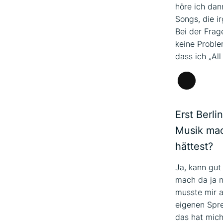
höre ich dan
Songs, die i
Bei der Frag
keine Proble
dass ich „All
Lange
Beschrei
Erst Berli
Musik mac
hättest?
Ja, kann gut 
mach da ja n
musste mir a
eigenen Spre
das hat mich