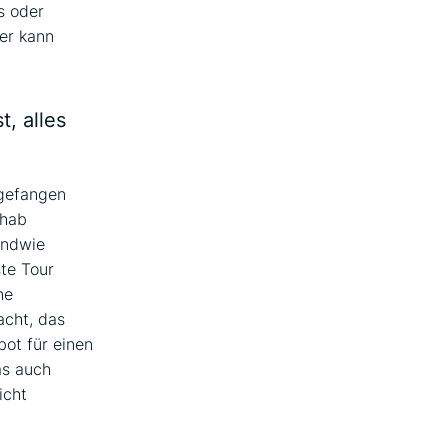
s oder
der kann
, alles
ngefangen
 hab
endwie
ste Tour
ne
acht, das
bot für einen
as auch
icht