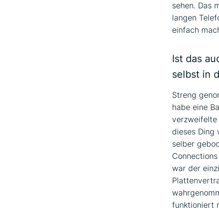
sehen. Das m
langen Telef
einfach mac
Ist das a
selbst in
Streng genom
habe eine Ba
verzweifelte
dieses Ding 
selber geboo
Connections 
war der einz
Plattenvertr
wahrgenommen
funktioniert