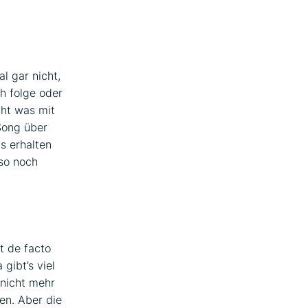
l gar nicht,
ch folge oder
cht was mit
Song über
s erhalten
 so noch
t de facto
gibt’s viel
 nicht mehr
hen. Aber die