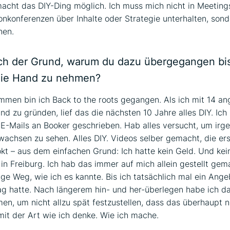
acht das DIY-Ding möglich. Ich muss mich nicht in Meeting
onkonferenzen über Inhalte oder Strategie unterhalten, son
hen.
uch der Grund, warum du dazu übergegangen bist
 die Hand zu nehmen?
men bin ich Back to the roots gegangen. Als ich mit 14 a
nd zu gründen, lief das die nächsten 10 Jahre alles DIY. Ich
 E-Mails an Booker geschrieben. Hab alles versucht, um irg
wachsen zu sehen. Alles DIY. Videos selber gemacht, die er
kt – aus dem einfachen Grund: Ich hatte kein Geld. Und kei
in Freiburg. Ich hab das immer auf mich allein gestellt gem
ige Weg, wie ich es kannte. Bis ich tatsächlich mal ein Ange
ag hatte. Nach längerem hin- und her-überlegen habe ich d
, um nicht allzu spät festzustellen, dass das überhaupt n
 mit der Art wie ich denke. Wie ich mache.