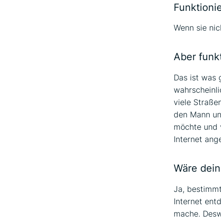
Funktioni
Wenn sie nic
Aber funkt
Das ist was 
wahrscheinli
viele Straße
den Mann un
möchte und v
Internet ang
Wäre dein
Ja, bestimmt
Internet ent
mache. Desw