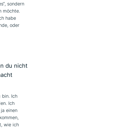
es“, sondern
en möchte.
ich habe
inde, oder
nn du nicht
macht
 bin. Ich
en. Ich
ja einen
r kommen,
, wie ich