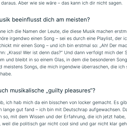
e daraus. Aber wie sie wäre – das kann ich dir nicht sagen.
sik beeinflusst dich am meisten?
ne ich die Namen der Leute, die diese Musik machen erstma
höre irgendwo einen Song – sei es durch eine Playlist, der i
chickt mir einen Song – und ich bin erstmal so: „Ah! Der ma
nn: „Krass! Wer ist denn das?“ Und dann verfolgt mich der 
um und bleibt in so einem Glas, in dem die besonderen Song
nd meistens Songs, die mich irgendwie überraschen, die ich
 habe.
ch musikalische „guilty pleasures“?
ub, ich hab mich da ein bisschen von locker gemacht. Es gib
ch lange gut fand – ich bin mit Deutschrap aufgewachsen. Da 
ch so, mit dem Wissen und der Erfahrung, die ich jetzt habe,
weil die politisch gar nicht cool sind und gar nicht klar ge