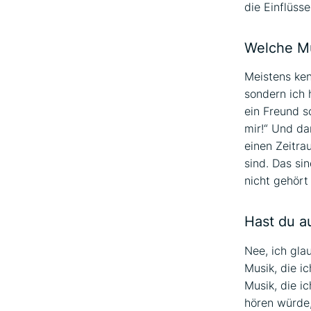
die Einflüss
Welche Mu
Meistens ken
sondern ich 
ein Freund s
mir!“ Und da
einen Zeitra
sind. Das si
nicht gehört
Hast du au
Nee, ich gla
Musik, die i
Musik, die i
hören würde, 