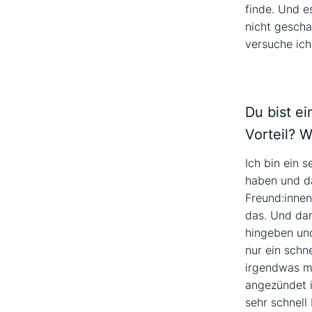
finde. Und e
nicht geschau
versuche ich
Du bist ei
Vorteil? 
Ich bin ein s
haben und da
Freund:innen
das. Und dan
hingeben und 
nur ein schn
irgendwas ma
angezündet i
sehr schnell