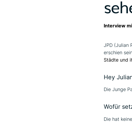
seh
Interview m
JPD (Julian 
erschien se
Städte und i
Hey Julian
Die Junge Pa
Wofür setz
Die hat kein