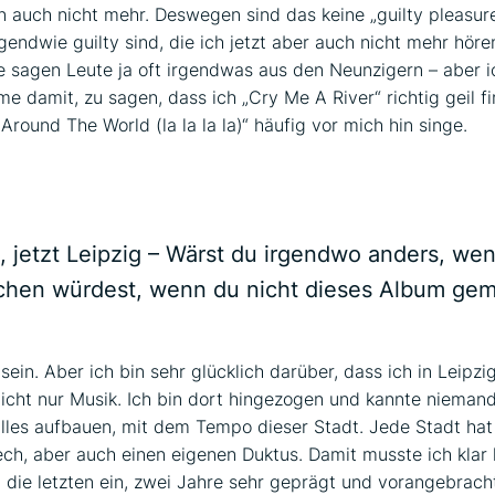
n auch nicht mehr. Deswegen sind das keine „guilty pleasur
rgendwie guilty sind, die ich jetzt aber auch nicht mehr hör
e sagen Leute ja oft irgendwas aus den Neunzigern – aber 
me damit, zu sagen, dass ich „Cry Me A River“ richtig geil f
 Around The World (la la la la)“ häufig vor mich hin singe.
bung
n, jetzt Leipzig – Wärst du irgendwo anders, we
hen würdest, wenn du nicht dieses Album ge
sein. Aber ich bin sehr glücklich darüber, dass ich in Leipzig
icht nur Musik. Ich bin dort hingezogen und kannte niemand
lles aufbauen, mit dem Tempo dieser Stadt. Jede Stadt hat 
ch, aber auch einen eigenen Duktus. Damit musste ich kla
 die letzten ein, zwei Jahre sehr geprägt und vorangebracht