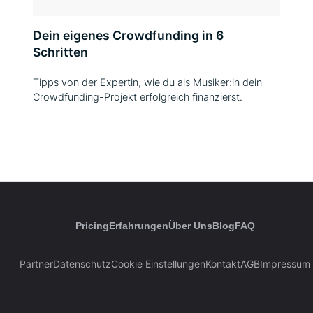
Dein eigenes Crowdfunding in 6
Schritten
Tipps von der Expertin, wie du als Musiker:in dein
Crowdfunding-Projekt erfolgreich finanzierst.
Pricing
Erfahrungen
Über Uns
Blog
FAQ
Partner
Datenschutz
Cookie Einstellungen
Kontakt
AGB
Impressum