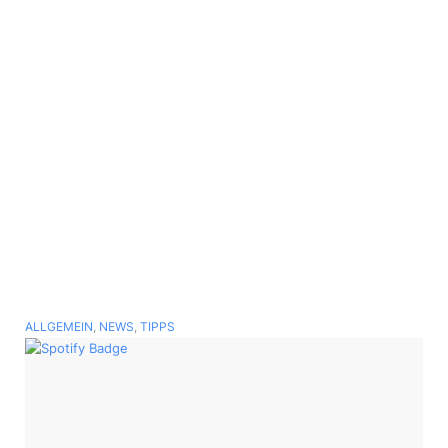
Yung Pepp
MEHR DAZU
Artist of the Month im August 2026
ALLGEMEIN
,
NEWS
,
TIPPS