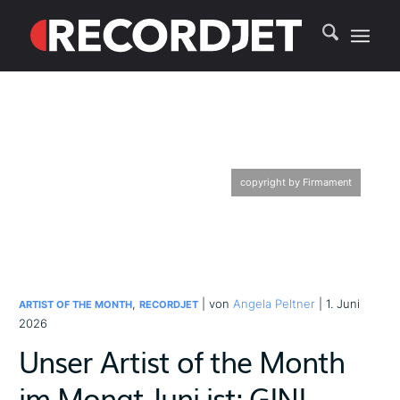
copyright by Firmament
,
| von
Angela Peltner
| 1. Juni
ARTIST OF THE MONTH
RECORDJET
2026
Unser Artist of the Month
im Monat Juni ist: GINI