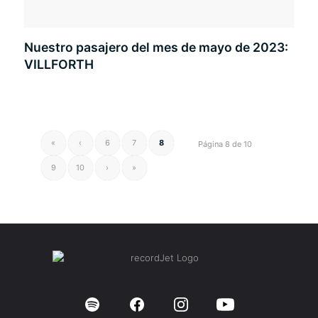
Nuestro pasajero del mes de mayo de 2023:
VILLFORTH
«
‹
6
7
8
Página 8 de 10
9
10
›
»