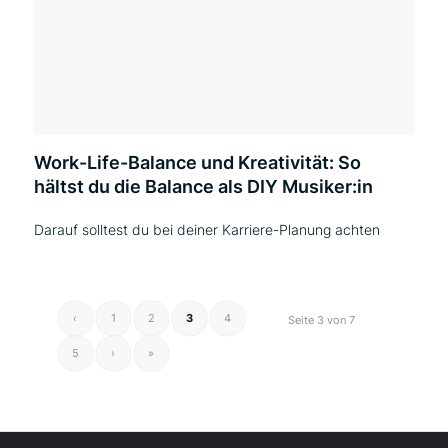
Work-Life-Balance und Kreativität: So
hältst du die Balance als DIY Musiker:in
Darauf solltest du bei deiner Karriere-Planung achten
‹
1
2
3
4
Seite 3 von 7
5
›
»