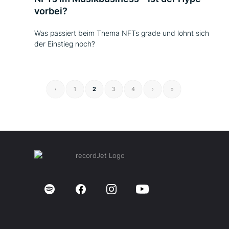
vorbei?
Was passiert beim Thema NFTs grade und lohnt sich
der Einstieg noch?
‹
1
2
3
4
›
»